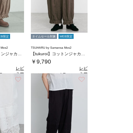
EB限定
タイムセール対象
WEB限定
 Mos2
TSUHARU by Samansa Mos2
【tukuroi】コットンジャカード製品染め…
【tukuroi】コットンジャカード製品染め…
￥9,790
レビ
レビ
ュー
ュー
7
4.7
（6）
（6）
を見
を見
お気に入り
お気に入り
る
る