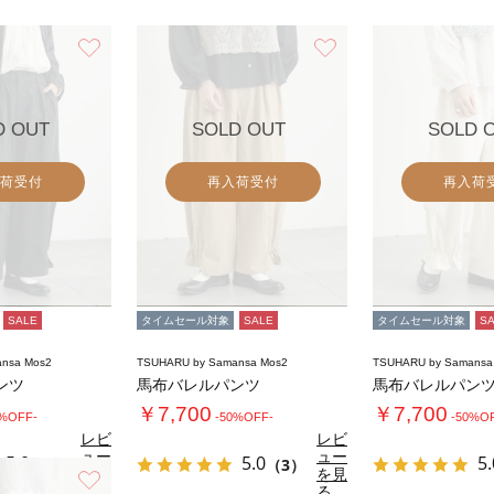
お気に入り
お気に入り
D OUT
SOLD OUT
SOLD 
荷受付
再入荷受付
再入荷
SALE
タイムセール対象
SALE
タイムセール対象
S
nsa Mos2
TSUHARU by Samansa Mos2
TSUHARU by Samansa
ンツ
馬布バレルパンツ
馬布バレルパン
￥7,700
￥7,700
0%OFF-
-50%OFF-
-50%O
レビ
レビ
ュー
ュー
5.0
5.0
5.
（3）
（3）
を見
を見
お気に入り
る
る