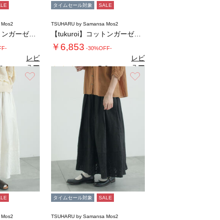
ALE
タイムセール対象
SALE
 Mos2
TSUHARU by Samansa Mos2
【tukuroi】コットンガーゼデニムガウチ…
【tukuroi】コットンガーゼデニムガウチ…
￥6,853
FF-
-30%OFF-
レビ
レビ
ュー
ュー
0
5.0
（1）
（1）
を見
を見
お気に入り
お気に入り
る
る
ALE
タイムセール対象
SALE
 Mos2
TSUHARU by Samansa Mos2