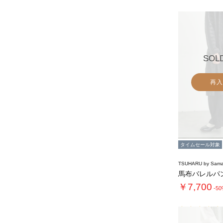
SOL
再入
タイムセール対象
TSUHARU by Sama
馬布バレルパ
￥7,700
-5