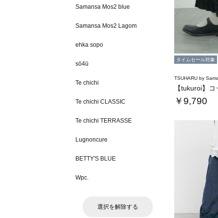
Samansa Mos2 blue
Samansa Mos2 Lagom
ehka sopo
タイムセール対象
sō4ū
TSUHARU by Sama
Te chichi
￥9,790
Te chichi CLASSIC
Te chichi TERRASSE
Lugnoncure
BETTY'S BLUE
Wpc.
選択を解除する