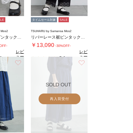
ALE
タイムセール対象
SALE
 Mos2
TSUHARU by Samansa Mos2
リバーレース裾ピンタックペチパンツ
リバーレース裾ピンタックペチパンツ
￥13,090
OFF-
-30%OFF-
レビ
レビ
ュー
ュー
0
5.0
（2）
（2）
を見
を見
お気に入り
お気に入り
る
る
SOLD OUT
再入荷受付