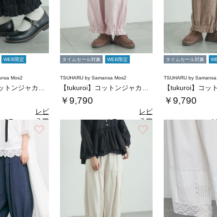
WEB限定
タイムセール対象
WEB限定
タイムセール対象
W
nsa Mos2
TSUHARU by Samansa Mos2
TSUHARU by Samansa
【tukuroi】コットンジャカード製品染め…
【tukuroi】コットンジャカード製品染め…
￥9,790
￥9,790
レビ
レビ
ュー
ュー
4.7
4.7
4.
（6）
（6）
を見
を見
お気に入り
お気に入り
る
る