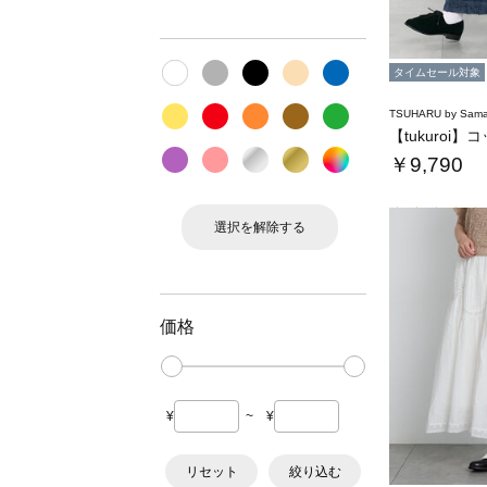
タイムセール対象
TSUHARU by Sama
￥9,790
選択を解除する
価格
¥
~
¥
リセット
絞り込む