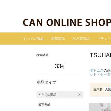
すべての商品
新着商品
再入荷商品
ブランド
TSUH
検索結果
33
件
ボトムス
の商
ット・セータ
商品タイプ
人気
表示順
すべての商品
通常商品