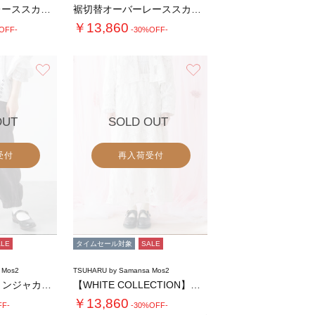
裾切替オーバーレーススカート
裾切替オーバーレーススカート
￥13,860
OFF-
-30%OFF-
お気に入り
お気に入り
OUT
SOLD OUT
受付
再入荷受付
ALE
タイムセール対象
SALE
 Mos2
TSUHARU by Samansa Mos2
【tukuroi】コットンジャカード製品染め…
【WHITE COLLECTION】オーバー…
￥13,860
FF-
-30%OFF-