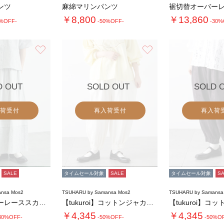
ンツ
麻綿マリンパンツ
￥8,800
￥13,860
0%OFF-
-50%OFF-
-30%
お気に入り
お気に入り
D OUT
SOLD OUT
SOLD 
荷受付
再入荷受付
再入荷
SALE
タイムセール対象
SALE
タイムセール対象
S
nsa Mos2
TSUHARU by Samansa Mos2
TSUHARU by Samansa
裾切替オーバーレーススカート
【tukuroi】コットンジャカード製品染め…
￥4,345
￥4,345
30%OFF-
-50%OFF-
-50%O