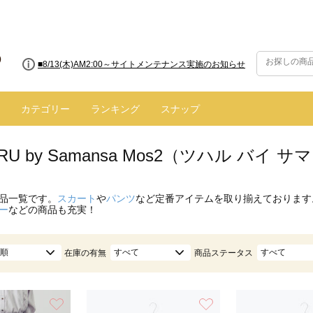
■8/13(木)AM2:00～サイトメンテナンス実施のお知らせ
カテゴリー
ランキング
スナップ
ARU by Samansa Mos2（ツハル バ
品一覧です。
スカート
や
パンツ
など定番アイテムを取り揃えております
ー
などの商品も充実！
順
すべて
すべて
在庫の有無
商品ステータス
お気に入り
お気に入り