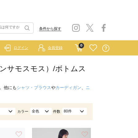
条件から探す
0
ログイン
会員登録
イ サマンサモスモス）/ボトムス
。他にも
シャツ・ブラウス
や
カーディガン
、
ニ
全色
80件
カラー
件数
お気に入り
お気に入り