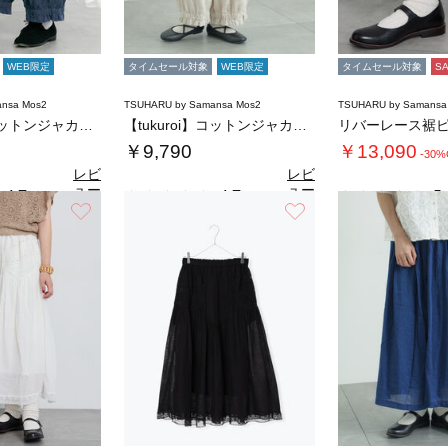
WEB限定
タイムセール対象
WEB限定
タイムセール対象
S
nsa Mos2
TSUHARU by Samansa Mos2
TSUHARU by Samansa
【tukuroi】コットンジャカード製品染め…
【tukuroi】コットンジャカード製品染め…
￥9,790
￥13,090
-30%
レビ
レビ
ュー
ュー
4.7
4.7
5.
（6）
（6）
を見
を見
お気に入り
お気に入り
る
る