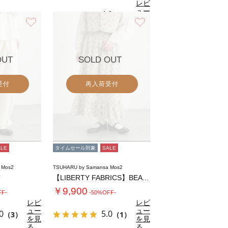
レビ
ュー
4.0
（1）
を見
お気に入り
お気に入り
る
OUT
SOLD OUT
受付
再入荷受付
ALE
タイムセール対象
SALE
 Mos2
TSUHARU by Samansa Mos2
ツ
【LIBERTY FABRICS】BEATR…
￥9,900
FF-
-50%OFF-
レビ
レビ
ュー
ュー
0
5.0
（3）
（1）
を見
を見
る
る