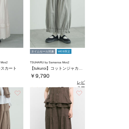
タイムセール対象
WEB限定
 Mos2
TSUHARU by Samansa Mos2
ースカート
【tukuroi】コットンジャカード製品染め…
￥9,790
レビ
ュー
4.7
（6）
を見
お気に入り
お気に入り
る