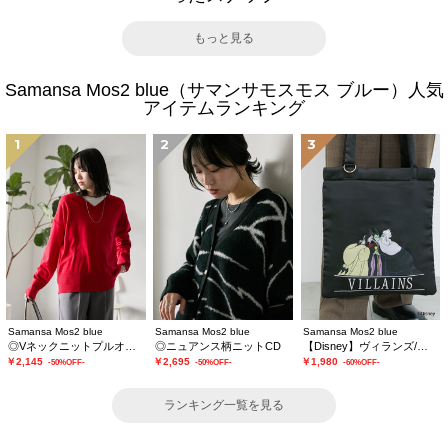
もっと見る
Samansa Mos2 blue（サマンサモスモス ブルー）人気
アイテムランキング
1
2
3
Samansa Mos2 blue
Samansa Mos2 blue
Samansa Mos2 blue
◎Vネックニットプルオーバー
◎ニュアンス柄ニットCD
【Disney】ヴィランズ/トートバッグ
￥2,145
￥2,695
￥1,980
-50%OFF-
-50%OFF-
-60%OFF-
ランキング一覧を見る