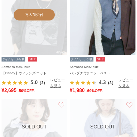
再入荷受付
タイムセール対象
SALE
タイムセール対象
SALE
Samansa Mos2 blue
Samansa Mos2 blue
【Disney】ヴィランズ/ニット
バンダナ付きニットベスト
レビュー
レビュー
5.0
4.3
（2）
（3）
を見る
を見る
¥2,695
¥1,980
-50%OFF-
-60%OFF-
お気に入り
SOLD OUT
SOLD OUT