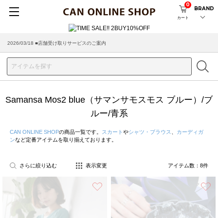
0
BRAND
カート
2026/03/18 ■店舗受け取りサービスのご案内
Samansa Mos2 blue（サマンサモスモス ブルー）/ブ
ルー/青系
CAN ONLINE SHOP
の商品一覧です。
スカート
や
シャツ・ブラウス
、
カーディガ
ン
など定番アイテムを取り揃えております。
さらに絞り込む
表示変更
アイテム数：
8
件
お気に入り