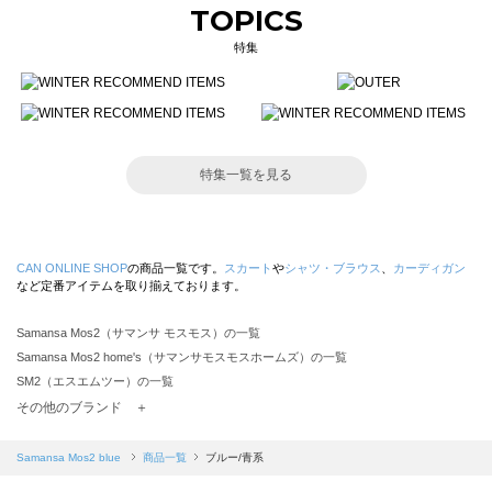
TOPICS
特集
特集一覧を見る
CAN ONLINE SHOP
の商品一覧です。
スカート
や
シャツ・ブラウス
、
カーディガン
など定番アイテムを取り揃えております。
Samansa Mos2（サマンサ モスモス）の一覧
Samansa Mos2 home's（サマンサモスモスホームズ）の一覧
SM2（エスエムツー）の一覧
TSUHARU by Samansa Mos2（ツハルバイサマンサモスモス）の一覧
その他のブランド ＋
sm2rhythm（サマンサモスモス リズム）の一覧
Samansa Mos2 blue（サマンサモスモス ブルー）の一覧
Samansa Mos2 blue
商品一覧
ブルー/青系
Samansa Mos2 Lagom（サマンサモスモス ラーゴム）の一覧