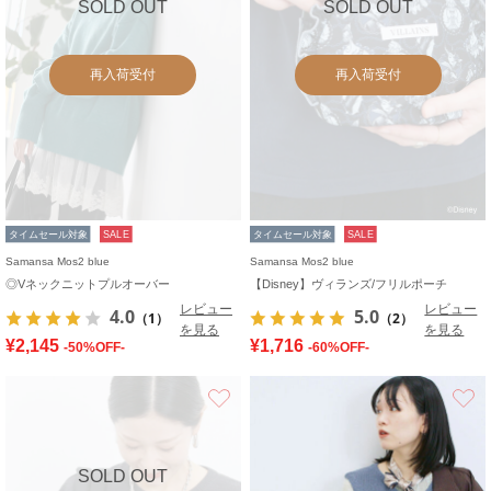
SOLD OUT
SOLD OUT
再入荷受付
再入荷受付
タイムセール対象
SALE
タイムセール対象
SALE
Samansa Mos2 blue
Samansa Mos2 blue
◎Vネックニットプルオーバー
【Disney】ヴィランズ/フリルポーチ
レビュー
レビュー
4.0
5.0
（1）
（2）
を見る
を見る
¥2,145
¥1,716
-50%OFF-
-60%OFF-
お気に入り
SOLD OUT