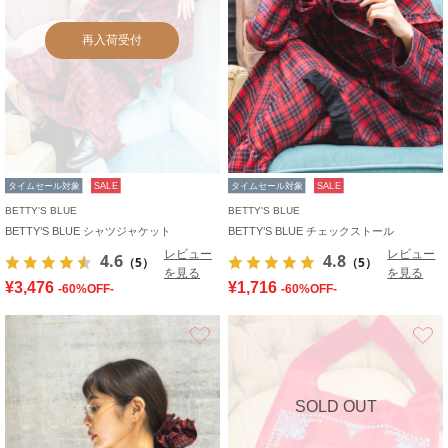
再入荷受付
タイムセール対象
SALE
タイムセール対象
SALE
BETTY'S BLUE
BETTY'S BLUE
BETTY’S BLUE シャツジャケット
BETTY’S BLUE チェックストール
レビュー
レビュー
4.6
4.8
（5）
（5）
を見る
を見る
¥3,476
¥1,716
-60%OFF-
-60%OFF-
お気に入り
SOLD OUT