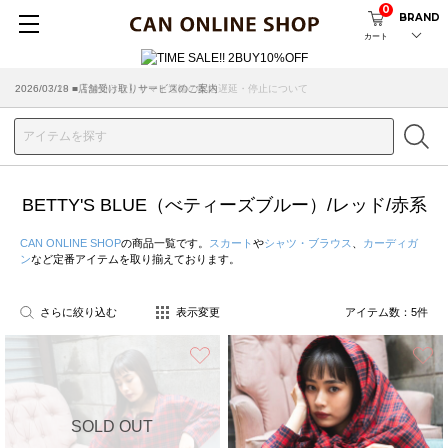
0
BRAND
カート
2026/03/18 ■店舗受け取りサービスのご案内
BETTY'S BLUE（べティーズブルー）/レッド/赤系
CAN ONLINE SHOP
の商品一覧です。
スカート
や
シャツ・ブラウス
、
カーディガ
ン
など定番アイテムを取り揃えております。
さらに絞り込む
表示変更
アイテム数：
5
件
お気に入り
SOLD OUT