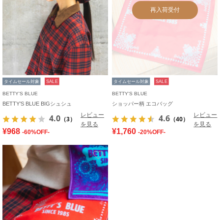
再入荷受付
タイムセール対象
SALE
タイムセール対象
SALE
BETTY'S BLUE
BETTY'S BLUE
BETTY’S BLUE BIGシュシュ
ショッパー柄 エコバッグ
レビュー
レビュー
4.0
4.6
（3）
（40）
を見る
を見る
¥968
¥1,760
-60%OFF-
-20%OFF-
お気に入り