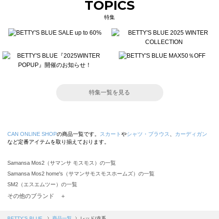
TOPICS
特集
特集一覧を見る
CAN ONLINE SHOP
の商品一覧です。
スカート
や
シャツ・ブラウス
、
カーディガン
など定番アイテムを取り揃えております。
Samansa Mos2（サマンサ モスモス）の一覧
Samansa Mos2 home's（サマンサモスモスホームズ）の一覧
SM2（エスエムツー）の一覧
TSUHARU by Samansa Mos2（ツハルバイサマンサモスモス）の一覧
その他のブランド ＋
sm2rhythm（サマンサモスモス リズム）の一覧
Samansa Mos2 blue（サマンサモスモス ブルー）の一覧
BETTY'S BLUE
商品一覧
レッド/赤系