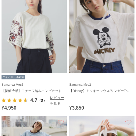
タイムセール対象
Samansa Mos2
Samansa Mos2
【接触冷感】モチーフ編みコンビカットソー
【Disney】ミッキーマウス/リンガーTシャツ
レビュー
4.7
（3）
を見る
¥4,950
¥3,850
お気に入り