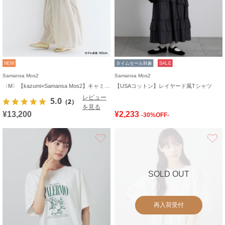
NEW
タイムセール対象
SALE
Samansa Mos2
Samansa Mos2
〈M〉【kazumi×Samansa Mos2】キャミワンピース《WEB限定カラーあり》
【USAコットン】レイヤード風Tシャツ
レビュー
5.0
（2）
を見る
¥13,200
¥2,233
-30%OFF-
お気に入り
SOLD OUT
再入荷受付