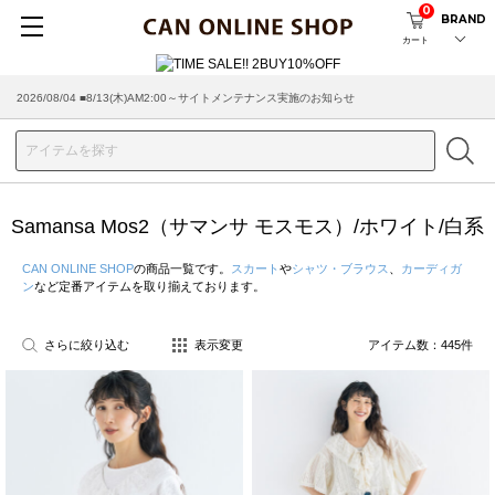
0
BRAND
カート
2026/08/04 ■8/13(木)AM2:00～サイトメンテナンス実施のお知らせ
2026/07/29 ■【お知らせ】ヤマト運輸の配送遅延・停止について
Samansa Mos2（サマンサ モスモス）/ホワイト/白系
CAN ONLINE SHOP
の商品一覧です。
スカート
や
シャツ・ブラウス
、
カーディガ
ン
など定番アイテムを取り揃えております。
さらに絞り込む
表示変更
アイテム数：
445
件