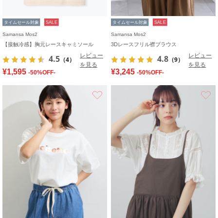
タイムセール対象
SALE
タイムセール対象
SALE
Samansa Mos2
Samansa Mos2
【接触冷感】胸元レースキャミソール
3Dレースフリル襟ブラウス
レビュー
レビュー
4.5
4.8
（4）
（9）
を見る
を見る
¥1,595
¥3,245
-50%OFF-
-50%OFF-
お気に入り