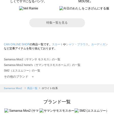
特集一覧を見る
CAN ONLINE SHOP
の商品一覧です。
スカート
や
シャツ・ブラウス
、
カーディガン
など定番アイテムを取り揃えております。
Samansa Mos2（サマンサ モスモス）の一覧
Samansa Mos2 home's（サマンサモスモスホームズ）の一覧
SM2（エスエムツー）の一覧
TSUHARU by Samansa Mos2（ツハルバイサマンサモスモス）の一覧
その他のブランド ＋
sm2rhythm（サマンサモスモス リズム）の一覧
Samansa Mos2 blue（サマンサモスモス ブルー）の一覧
Samansa Mos2
商品一覧
ホワイト/白系
Samansa Mos2 Lagom（サマンサモスモス ラーゴム）の一覧
ehka sopo（エヘカソポ）の一覧
ブランド一覧
sō4ū（ソウフォーユー）の一覧
Te chichi（テチチ）の一覧