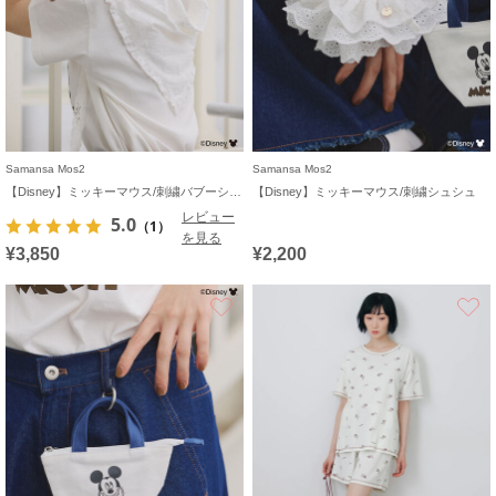
Samansa Mos2
Samansa Mos2
【Disney】ミッキーマウス/刺繍バブーシュカ
【Disney】ミッキーマウス/刺繍シュシュ
レビュー
5.0
（1）
を見る
¥3,850
¥2,200
お気に入り