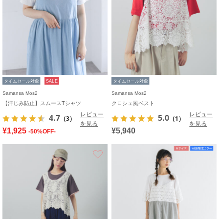
タイムセール対象
SALE
タイムセール対象
Samansa Mos2
Samansa Mos2
【汗じみ防止】スムースTシャツ
クロシェ風ベスト
レビュー
レビュー
4.7
5.0
（3）
（1）
を見る
を見る
¥1,925
¥5,940
-50%OFF-
お気に入り