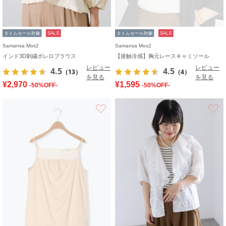
タイムセール対象
SALE
タイムセール対象
SALE
Samansa Mos2
Samansa Mos2
インド3D刺繍ボレロブラウス
【接触冷感】胸元レースキャミソール
レビュー
レビュー
4.5
4.5
（13）
（4）
を見る
を見る
¥2,970
¥1,595
-50%OFF-
-50%OFF-
お気に入り