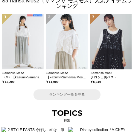
Samansa Mos2（サマンサ モスモス）人気アイテムラ
ンキング
1
2
3
Samansa Mos2
Samansa Mos2
Samansa Mos2
〈M〉【kazumi×Samansa Mos2】キャミワンピース《WEB限定カラーあり》
【kazumi×Samansa Mos2】レースフリルブラウス
クロシェ風ベスト
￥13,200
￥11,000
￥5,940
ランキング一覧を見る
TOPICS
特集