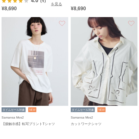
4.0
（1）
を見る
¥8,690
¥8,690
お気に入り
タイムセール対象
NEW
タイムセール対象
NEW
Samansa Mos2
Samansa Mos2
【接触冷感】転写プリントTシャツ
カットワークシャツ