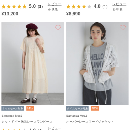
レビュー
レビュー
5.0
4.0
（3）
（1）
を見る
を見る
¥13,200
¥8,690
お気に入り
タイムセール対象
NEW
タイムセール対象
NEW
Samansa Mos2
Samansa Mos2
カットドビー胸元レースワンピース
オーバーレースフードジャケット
レビュー