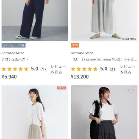
タイムセール対象
NEW
Samansa Mos2
Samansa Mos2
クロシェ風ベスト
〈M〉【kazumi×Samansa Mos2】キャミワンピース《WEB限定カラーあり》
レビュー
レビュー
5.0
5.0
（1）
（2）
を見る
を見る
¥5,940
¥13,200