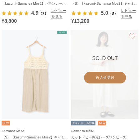
【kazumi×Samansa Mos2】バテンレースカットソー《WEB限定カラーあり》
〈S〉【kazumi×Samansa Mos2】キャミワンピース《WEB限定カラーあり》
レビュー
レビュー
4.9
5.0
（7）
（3）
を見る
を見る
¥8,800
¥13,200
SOLD OUT
再入荷受付
NEW
タイムセール対象
NEW
Samansa Mos2
Samansa Mos2
〈S〉【kazumi×Samansa Mos2】キャミワンピース《WEB限定カラーあり》
カットドビー胸元レースワンピース