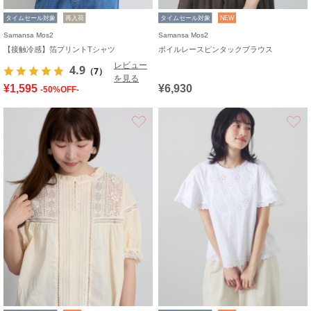
タイムセール対象
再入荷
タイムセール対象
NEW
Samansa Mos2
Samansa Mos2
【接触冷感】箔プリントTシャツ
ボイルレースピンタックブラウス
レビュー
4.9
（7）
を見る
¥1,595
¥6,930
-50%OFF-
お気に入り