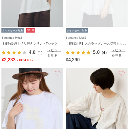
タイムセール対象
SALE
タイムセール対象
Samansa Mos2
Samansa Mos2
【接触冷感】切り替えプリントTシャツ
【接触冷感】スカラップレース切替カットソー
レビュー
レビュー
4.0
5.0
（1）
（4）
を見る
を見る
¥2,233
¥4,290
-30%OFF-
お気に入り