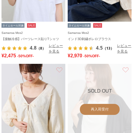
タイムセール対象
SALE
タイムセール対象
SALE
Samansa Mos2
Samansa Mos2
【接触冷感】パーツレース貼りTシャツ
インド3D刺繍ボレロブラウス
レビュー
レビュー
4.8
4.5
（8）
（13）
を見る
を見る
¥2,475
¥2,970
-50%OFF-
-50%OFF-
お気に入り
SOLD OUT
再入荷受付