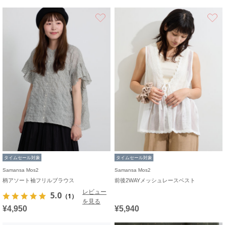
お気に入り
タイムセール対象
タイムセール対象
Samansa Mos2
Samansa Mos2
柄アソート袖フリルブラウス
前後2WAYメッシュレースベスト
レビュー
5.0
（1）
を見る
¥4,950
¥5,940