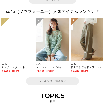
sō4ū（ソウフォーユー）人気アイテムランキング
1
2
3
sō4ū
sō4ū
sō4ū
ビスチェ付きニットカーディガン
メッシュニットプルオーバー
折り返しワイドスラックス
￥3,300
￥2,596
￥3,520
-60%OFF-
-60%OFF-
-60%OFF-
ランキング一覧を見る
TOPICS
特集