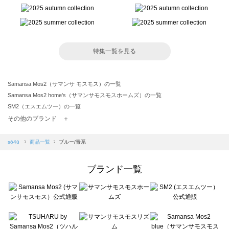
特集一覧を見る
Samansa Mos2（サマンサ モスモス）の一覧
Samansa Mos2 home's（サマンサモスモスホームズ）の一覧
SM2（エスエムツー）の一覧
TSUHARU by Samansa Mos2（ツハルバイサマンサモスモス）の一覧
その他のブランド ＋
sm2rhythm（サマンサモスモス リズム）の一覧
Samansa Mos2 blue（サマンサモスモス ブルー）の一覧
sō4ū
商品一覧
ブルー/青系
Samansa Mos2 Lagom（サマンサモスモス ラーゴム）の一覧
ehka sopo（エヘカソポ）の一覧
ブランド一覧
sō4ū（ソウフォーユー）の一覧
Te chichi（テチチ）の一覧
Te chichi CLASSIC（テチチ クラシック）の一覧
Te chichi TERRASSE（テチチ テラス）の一覧
Lugnoncure（ルノンキュール）の一覧