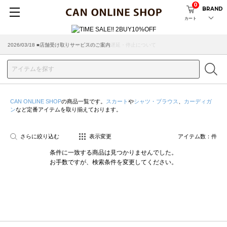
0
BRAND
カート
2026/07/29 ■【お知らせ】ヤマト運輸の配送遅延・停止について
2026/03/18 ■店舗受け取りサービスのご案内
CAN ONLINE SHOP
の商品一覧です。
スカート
や
シャツ・ブラウス
、
カーディガ
ン
など定番アイテムを取り揃えております。
さらに絞り込む
表示変更
アイテム数：
件
条件に一致する商品は見つかりませんでした。
お手数ですが、検索条件を変更してください。