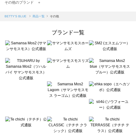
TSUHARU by Samansa Mos2（ツハルバイサマンサモスモス）の一覧
その他のブランド ＋
sm2rhythm（サマンサモスモス リズム）の一覧
Samansa Mos2 blue（サマンサモスモス ブルー）の一覧
BETTY'S BLUE
商品一覧
その他
Samansa Mos2 Lagom（サマンサモスモス ラーゴム）の一覧
ehka sopo（エヘカソポ）の一覧
ブランド一覧
sō4ū（ソウフォーユー）の一覧
Te chichi（テチチ）の一覧
Te chichi CLASSIC（テチチ クラシック）の一覧
Te chichi TERRASSE（テチチ テラス）の一覧
Lugnoncure（ルノンキュール）の一覧
BETTY'S BLUE（べティーズブルー）の一覧
Wpc.（ワールドパーティー）の一覧