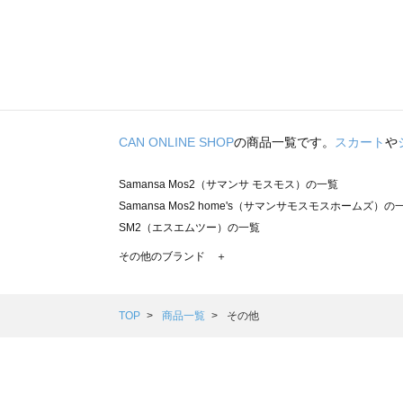
CAN ONLINE SHOP
の商品一覧です。
スカート
や
Samansa Mos2（サマンサ モスモス）の一覧
Samansa Mos2 home's（サマンサモスモスホームズ）の
SM2（エスエムツー）の一覧
TSUHARU by Samansa Mos2（ツハルバイサマンサモ
その他のブランド ＋
sm2rhythm（サマンサモスモス リズム）の一覧
Samansa Mos2 blue（サマンサモスモス ブルー）の一覧
Samansa Mos2 Lagom（サマンサモスモス ラーゴム）の
TOP
商品一覧
その他
ehka sopo（エヘカソポ）の一覧
sō4ū（ソウフォーユー）の一覧
Te chichi（テチチ）の一覧
Te chichi CLASSIC（テチチ クラシック）の一覧