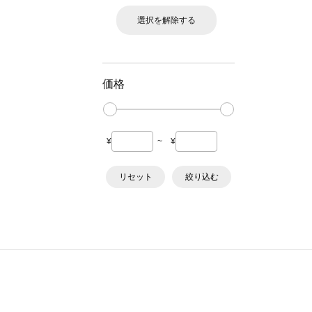
選択を解除する
価格
¥
~
¥
リセット
絞り込む