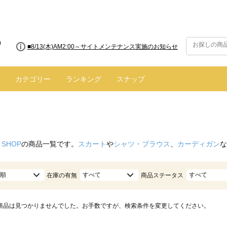
■8/13(木)AM2:00～サイトメンテナンス実施のお知らせ
カテゴリー
ランキング
スナップ
 SHOP
の商品一覧です。
スカート
や
シャツ・ブラウス
、
カーディガン
な
順
すべて
すべて
在庫の有無
商品ステータス
商品は見つかりませんでした。お手数ですが、検索条件を変更してください。