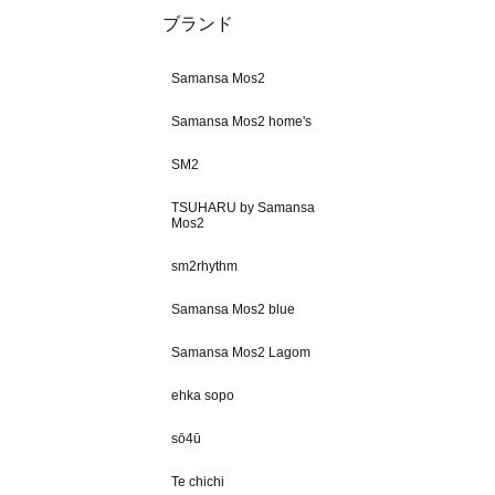
ブランド
Samansa Mos2
Samansa Mos2 home's
SM2
TSUHARU by Samansa
Mos2
sm2rhythm
Samansa Mos2 blue
Samansa Mos2 Lagom
ehka sopo
sō4ū
Te chichi