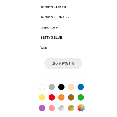
Te chichi CLASSIC
Te chichi TERRASSE
Lugnoncure
BETTY'S BLUE
Wpc.
選択を解除する