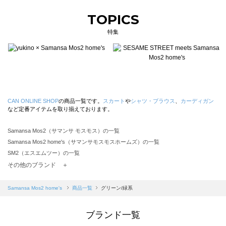
TOPICS
特集
CAN ONLINE SHOP
の商品一覧です。
スカート
や
シャツ・ブラウス
、
カーディガン
など定番アイテムを取り揃えております。
Samansa Mos2（サマンサ モスモス）の一覧
Samansa Mos2 home's（サマンサモスモスホームズ）の一覧
SM2（エスエムツー）の一覧
TSUHARU by Samansa Mos2（ツハルバイサマンサモスモス）の一覧
その他のブランド ＋
sm2rhythm（サマンサモスモス リズム）の一覧
Samansa Mos2 blue（サマンサモスモス ブルー）の一覧
Samansa Mos2 home's
商品一覧
グリーン/緑系
Samansa Mos2 Lagom（サマンサモスモス ラーゴム）の一覧
ehka sopo（エヘカソポ）の一覧
ブランド一覧
sō4ū（ソウフォーユー）の一覧