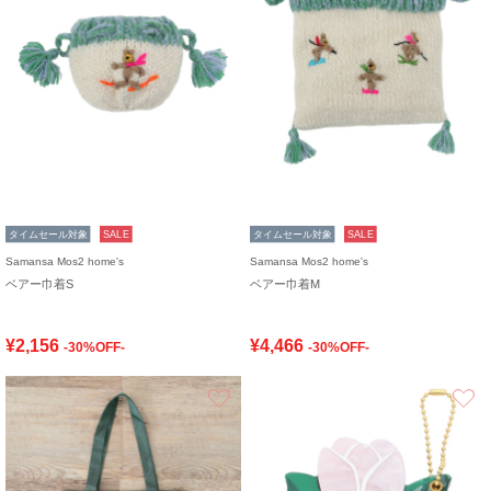
タイムセール対象
SALE
タイムセール対象
SALE
Samansa Mos2 home's
Samansa Mos2 home's
ベアー巾着S
ベアー巾着M
¥2,156
¥4,466
-30%OFF-
-30%OFF-
お気に入り