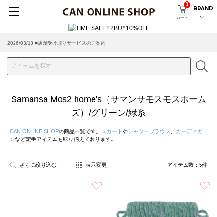
0
BRAND
カート
2026/03/18 ■店舗受け取りサービスのご案内
Samansa Mos2 home's（サマンサモスモスホーム
ズ）/グリーン/緑系
CAN ONLINE SHOP
の商品一覧です。
スカート
や
シャツ・ブラウス
、
カーディガ
ン
など定番アイテムを取り揃えております。
さらに絞り込む
表示変更
アイテム数：
5
件
お気に入り