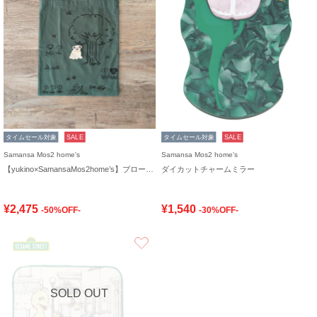
タイムセール対象
SALE
タイムセール対象
SALE
Samansa Mos2 home's
Samansa Mos2 home's
【yukino×SamansaMos2home’s】ブローチ付バッグ
ダイカットチャームミラー
¥2,475
¥1,540
-50%OFF-
-30%OFF-
お気に入り
SOLD OUT