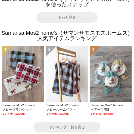
を使ったスナップ
もっと見る
Samansa Mos2 home's（サマンサモスモスホームズ）
人気アイテムランキング
1
2
3
Samansa Mos2 home's
Samansa Mos2 home's
Samansa Mos2 home's
メローブランケット
メロールームベスト
ベアー巾着S
￥2,772
￥4,620
￥2,156
-30%OFF-
-30%OFF-
-30%OFF-
ランキング一覧を見る