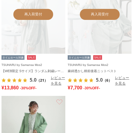
再入荷受付
再入荷受付
タイムセール対象
SALE
タイムセール対象
SALE
TSUHARU by Samansa Mos2
TSUHARU by Samansa Mos2
【WEB限定 Sサイズ】ランダム刺繍レース切替ワンピース
麻綿透かし柄前後着ニットベスト
レビュー
レビュー
5.0
5.0
（21）
（6）
を見る
を見る
¥13,860
¥7,700
-30%OFF-
-30%OFF-
お気に入り