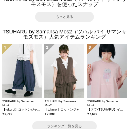
モスモス）を使ったスナップ
もっと見る
TSUHARU by Samansa Mos2（ツハル バイ サマンサ
モスモス）人気アイテムランキング
1
2
3
TSUHARU by Samansa
TSUHARU by Samansa
TSUHARU by Samansa
Mos2
Mos2
Mos2
【tukuroi】コットンジャカード製品染め裾フリルパンツ《WEB限定》
【tukuroi】コットンジャカード製品染めベスト《WEB限定》
【さて×TSUHARU】イラスト柄プリントTシャツ
￥9,790
￥7,590
￥7,590
ランキング一覧を見る