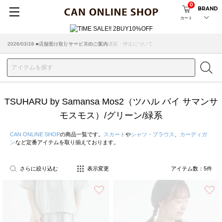
0
BRAND
カート
2026/07/29 ■【お知らせ】ヤマト運輸の配送遅延・停止について
2026/03/18 ■店舗受け取りサービスのご案内
TSUHARU by Samansa Mos2（ツハル バイ サマンサ
モスモス）/グリーン/緑系
CAN ONLINE SHOP
の商品一覧です。
スカート
や
シャツ・ブラウス
、
カーディガ
ン
など定番アイテムを取り揃えております。
さらに絞り込む
表示変更
アイテム数：
5
件
お気に入り