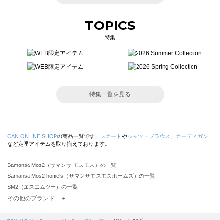
TOPICS
特集
特集一覧を見る
CAN ONLINE SHOP
の商品一覧です。
スカート
や
シャツ・ブラウス
、
カーディガン
など定番アイテムを取り揃えております。
Samansa Mos2（サマンサ モスモス）の一覧
Samansa Mos2 home's（サマンサモスモスホームズ）の一覧
SM2（エスエムツー）の一覧
TSUHARU by Samansa Mos2（ツハルバイサマンサモスモス）の一覧
その他のブランド ＋
sm2rhythm（サマンサモスモス リズム）の一覧
Samansa Mos2 blue（サマンサモスモス ブルー）の一覧