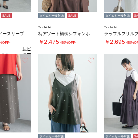
SALE
タイムセール対象
SALE
タイムセール対象
S
Te chichi
Te chichi
【接触冷感】ノースリーブカットワンピース
柄アソート楊柳シフォンボウタイブラウス
ラッフルフリル
￥2,475
￥2,695
0%OFF-
-50%OFF-
-50%O
レビ
ュー
5.0
（1）
を見
お気に入り
お気に入り
る
タイムセール対象
タイムセール対象
S