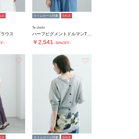
ALE
タイムセール対象
SALE
Te chichi
ブラウス
ハーフピグメントドルマンTシャツ
￥2,541
FF-
-30%OFF-
お気に入り
お気に入り
ALE
タイムセール対象
SALE