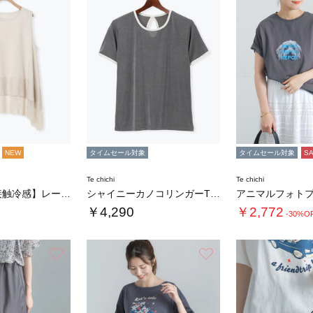
NEW
タイムセール対象
タイムセール対象
S
Te chichi
Te chichi
【UVカット/接触冷感】レースヘムAラインタ…
シャイニーカノコリンガーTシャツ
￥4,290
￥2,772
-30%O
お気に入り
お気に入り