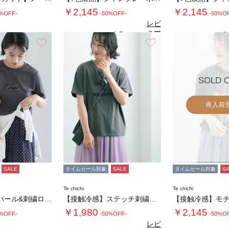
￥2,145
￥2,145
0%OFF-
-50%OFF-
-50%O
レビ
ュー
4.5
4.
（2）
を見
お気に入り
お気に入り
る
SOLD 
再入荷
SALE
タイムセール対象
SALE
タイムセール対象
S
Te chichi
Te chichi
【接触冷感】パール&刺繍ロゴコンパクトTシャ…
【接触冷感】ステッチ刺繍ロゴレギュラーTシャ…
￥1,980
￥2,145
0%OFF-
-50%OFF-
-50%O
レビ