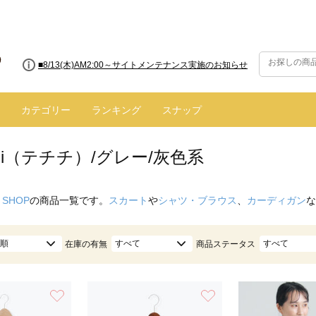
■8/13(木)AM2:00～サイトメンテナンス実施のお知らせ
■【お知らせ】ヤマト運輸の配送遅延・停止について
カテゴリー
ランキング
スナップ
ichi（テチチ）/グレー/灰色系
 SHOP
の商品一覧です。
スカート
や
シャツ・ブラウス
、
カーディガン
な
順
すべて
すべて
在庫の有無
商品ステータス
お気に入り
お気に入り