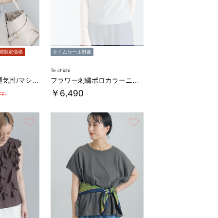
間限定価格
タイムセール対象
Te chichi
【イージーケア/通気性/マシンウォッシャブル…
フラワー刺繍ポロカラーニット
￥6,490
FF-
お気に入り
お気に入り