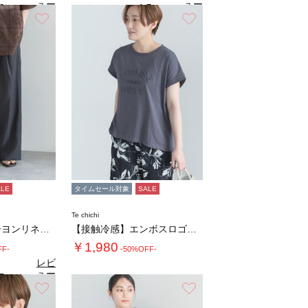
ュー
ュー
0
4.5
（2）
（2）
を見
を見
お気に入り
お気に入り
る
る
ALE
タイムセール対象
SALE
Te chichi
【接触冷感】レーヨンリネンパンツ(セットアッ…
【接触冷感】エンボスロゴフレンチスリーブTシ…
￥1,980
FF-
-50%OFF-
レビ
ュー
5
（2）
を見
お気に入り
お気に入り
る