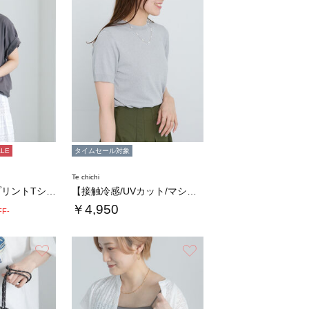
ALE
タイムセール対象
Te chichi
アニマルフォトプリントTシャツ
【接触冷感/UVカット/マシンウォッシャブル…
￥4,950
FF-
お気に入り
お気に入り