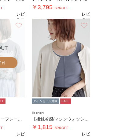
￥3,795
FF-
-50%OFF-
レビ
レビ
ュー
ュー
0
5.0
（1）
（3）
を見
を見
お気に入り
お気に入り
る
る
OUT
受付
ALE
タイムセール対象
SALE
Te chichi
【接触冷感】モチーフレースプリントTシャツ
【接触冷感/マシンウォッシャブル】バイカラー…
￥1,815
FF-
-50%OFF-
レビ
レビ