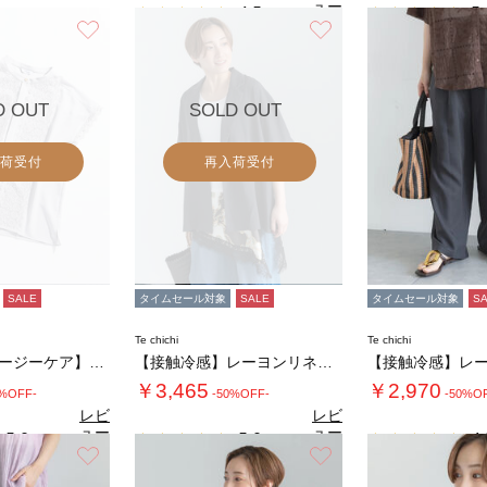
ュー
4.5
5.
（2）
を見
お気に入り
お気に入り
る
D OUT
SOLD OUT
荷受付
再入荷受付
SALE
タイムセール対象
SALE
タイムセール対象
S
Te chichi
Te chichi
【接触冷感/イージーケア】フロントレースフレ…
【接触冷感】レーヨンリネンジャケット(セット…
￥3,465
￥2,970
0%OFF-
-50%OFF-
-50%O
レビ
レビ
ュー
ュー
5.0
5.0
4.
（2）
（2）
を見
を見
お気に入り
お気に入り
る
る