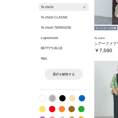
Te chichi
Te chichi CLASSIC
Te chichi TERRASSE
タイムセール対象
Lugnoncure
Te chichi
BETTY'S BLUE
￥7,590
Wpc.
選択を解除する