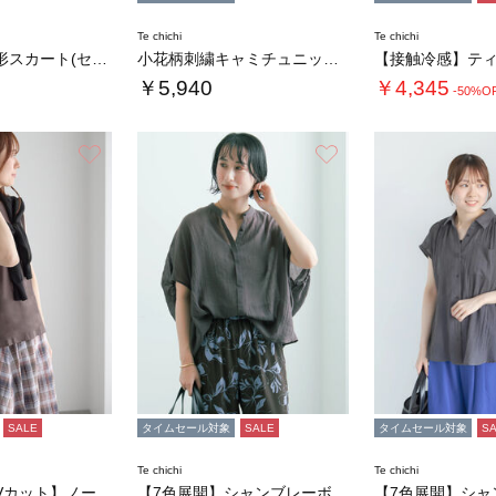
Te chichi
Te chichi
小花柄刺繍台形スカート(セットアップ可)
小花柄刺繍キャミチュニック(セットアップ可)…
￥5,940
￥4,345
-50%O
お気に入り
お気に入り
SALE
タイムセール対象
SALE
タイムセール対象
S
Te chichi
Te chichi
【接触冷感/UVカット】ノースリチュニック
【7色展開】シャンブレーボイルドルマンシャツ…