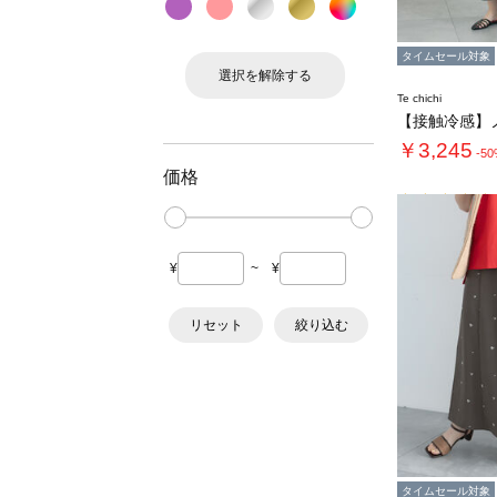
タイムセール対象
選択を解除する
Te chichi
￥3,245
-5
価格
¥
~
¥
リセット
絞り込む
タイムセール対象