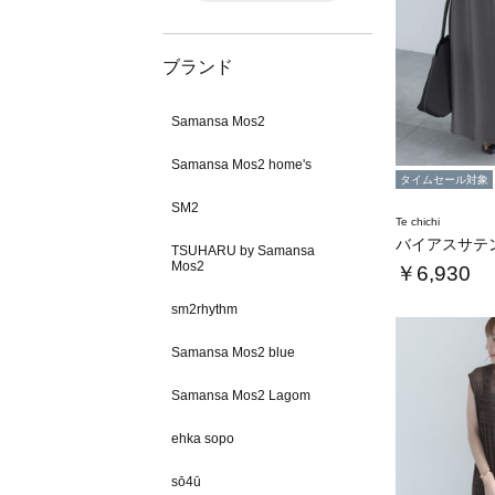
ブランド
Samansa Mos2
Samansa Mos2 home's
タイムセール対象
SM2
Te chichi
バイアスサテ
TSUHARU by Samansa
Mos2
￥6,930
sm2rhythm
Samansa Mos2 blue
Samansa Mos2 Lagom
ehka sopo
sō4ū