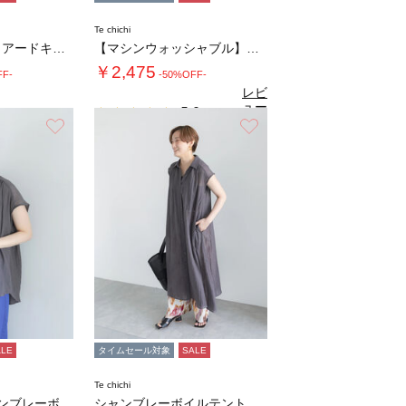
Te chichi
【接触冷感】ティアードキャミソールワンピース…
【マシンウォッシャブル】ラメシアー前後2WA…
￥2,475
FF-
-50%OFF-
レビ
ュー
5.0
（1）
を見
お気に入り
お気に入り
る
ALE
タイムセール対象
SALE
Te chichi
【7色展開】シャンブレーボイルフレンチスリー…
シャンブレーボイルテントマキシワンピース