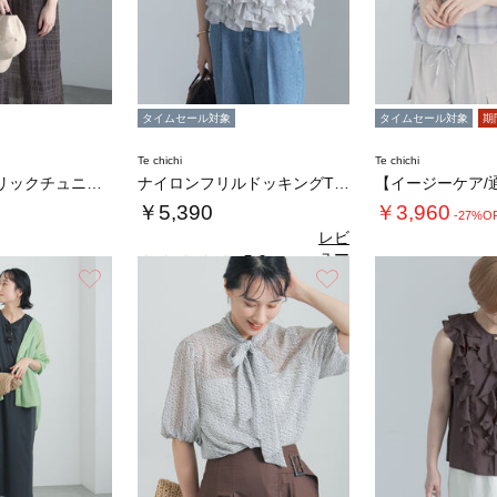
タイムセール対象
タイムセール対象
期
Te chichi
Te chichi
シアーファブリックチュニックワンピース
ナイロンフリルドッキングTシャツ
￥5,390
￥3,960
-27%O
レビ
ュー
5.0
（1）
を見
お気に入り
お気に入り
る