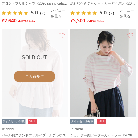
フロントフリルシャツ《2026 spring catalog item》
総針衿付きジャケットカーディガン《2026 spring catalog item》
レビュー
レビュー
5.0
5.0
（7）
（3）
を見る
を見る
¥2,640
¥3,300
-60%OFF-
-50%OFF-
お気に入り
SOLD OUT
再入荷受付
タイムセール対象
SALE
タイムセール対象
SALE
Te chichi
Te chichi
パール釦スタンドフリルペプラムブラウス
ショルダー釦ボーダーカットソー《2026 spring catalog item》