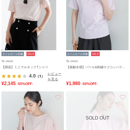
タイムセール対象
SALE
タイムセール対象
SALE
Te chichi
Te chichi
【調温】ミニマルネックTシャツ
【接触冷感】パール&刺繍ロゴコンパクトTシャツ
レビュー
4.0
（1）
を見る
¥2,145
¥1,980
-50%OFF-
-50%OFF-
お気に入り
SOLD OUT