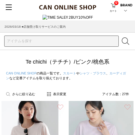
0
BRAND
カート
2026/08/04 ■8/13(木)AM2:00～サイトメンテナンス実施のお知らせ
2026/03/18 ■店舗受け取りサービスのご案内
Te chichi（テチチ）/ピンク/桃色系
CAN ONLINE SHOP
の商品一覧です。
スカート
や
シャツ・ブラウス
、
カーディガ
ン
など定番アイテムを取り揃えております。
さらに絞り込む
表示変更
アイテム数：
27
件
お気に入り