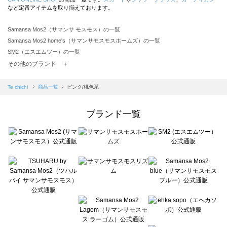
など定番アイテムを取り揃えております。
Samansa Mos2（サマンサ モスモス）の一覧
Samansa Mos2 home's（サマンサモスモスホームズ）の一覧
SM2（エスエムツー）の一覧
TSUHARU by Samansa Mos2（ツハルバイサマンサモスモス）の一覧
その他のブランド ＋
sm2rhythm（サマンサモスモス リズム）の一覧
Samansa Mos2 blue（サマンサモスモス ブルー）の一覧
Te chichi
商品一覧
ピンク/桃色系
Samansa Mos2 Lagom（サマンサモスモス ラーゴム）の一覧
ehka sopo（エヘカソポ）の一覧
ブランド一覧
sō4ū（ソウフォーユー）の一覧
Te chichi（テチチ）の一覧
Te chichi CLASSIC（テチチ クラシック）の一覧
Te chichi TERRASSE（テチチ テラス）の一覧
Lugnoncure（ルノンキュール）の一覧
BETTY'S BLUE（べティーズブルー）の一覧
Wpc.（ワールドパーティー）の一覧