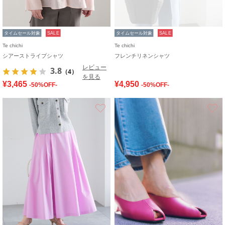
タイムセール対象
SALE
タイムセール対象
SALE
Te chichi
Te chichi
シアーストライプシャツ
フレンチリネンシャツ
レビュー
3.8
（4）
を見る
¥3,465
¥4,950
-50%OFF-
-50%OFF-
お気に入り