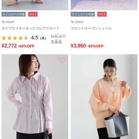
タイムセール対象
SALE
タイムセール対象
SALE
Te chichi
Te chichi
タイプライタータックフレアスカート
フロントオープンミュール
レビュー
4.5
（4）
を見る
¥2,772
¥3,960
-60%OFF-
-60%OFF-
お気に入り