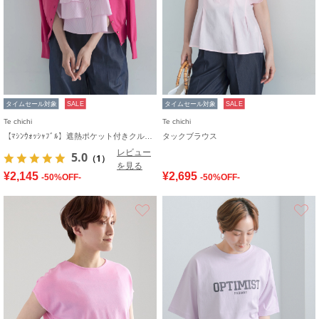
タイムセール対象
SALE
タイムセール対象
SALE
Te chichi
Te chichi
【ﾏｼﾝｳｫｯｼｬﾌﾞﾙ】遮熱ポケット付きクルーネックカーディガン
タックブラウス
レビュー
5.0
（1）
を見る
¥2,145
¥2,695
-50%OFF-
-50%OFF-
お気に入り