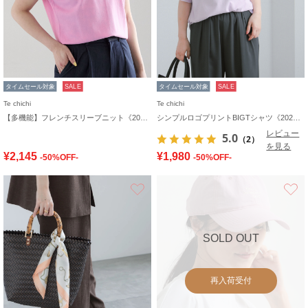
タイムセール対象
SALE
タイムセール対象
SALE
Te chichi
Te chichi
【多機能】フレンチスリーブニット《2026 SUMMER LOOK item》
シンプルロゴプリントBIGTシャツ《2026 SUMMER LOOK item》
レビュー
5.0
（2）
を見る
¥2,145
¥1,980
-50%OFF-
-50%OFF-
お気に入り
SOLD OUT
再入荷受付