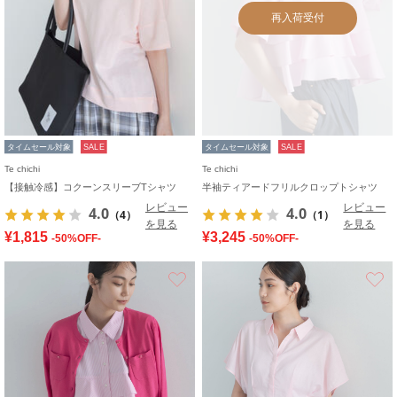
再入荷受付
タイムセール対象
SALE
タイムセール対象
SALE
Te chichi
Te chichi
【接触冷感】コクーンスリーブTシャツ
半袖ティアードフリルクロップトシャツ
レビュー
レビュー
4.0
4.0
（4）
（1）
を見る
を見る
¥1,815
¥3,245
-50%OFF-
-50%OFF-
お気に入り