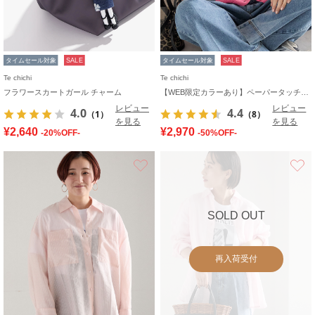
タイムセール対象
SALE
タイムセール対象
SALE
Te chichi
Te chichi
フラワースカートガール チャーム
【WEB限定カラーあり】ペーパータッチヤーン2wayメッシュニット
レビュー
レビュー
4.0
4.4
（1）
（8）
を見る
を見る
¥2,640
¥2,970
-20%OFF-
-50%OFF-
お気に入り
SOLD OUT
再入荷受付