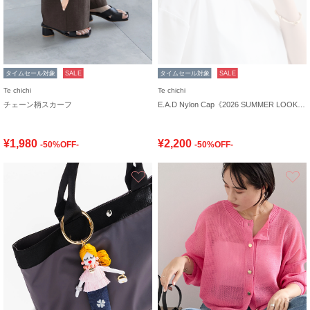
タイムセール対象
SALE
タイムセール対象
SALE
Te chichi
Te chichi
チェーン柄スカーフ
E.A.D Nylon Cap《2026 SUMMER LOOK item》
¥1,980
¥2,200
-50%OFF-
-50%OFF-
お気に入り