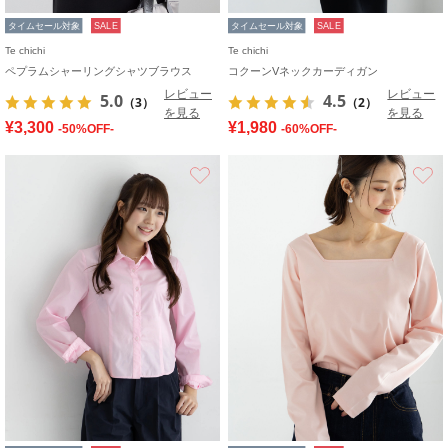
タイムセール対象
SALE
タイムセール対象
SALE
Te chichi
Te chichi
ペプラムシャーリングシャツブラウス
コクーンVネックカーディガン
レビュー
レビュー
5.0
4.5
（3）
（2）
を見る
を見る
¥3,300
¥1,980
-50%OFF-
-60%OFF-
お気に入り