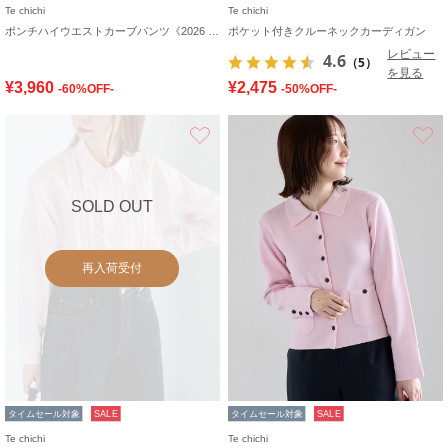
Te chichi
Te chichi
ポンチハイウエストカーブパンツ《2026 spring catalog item》
ポケット付きクルーネックカーディガン
レビュー
4.6
（5）
を見る
¥3,960
¥2,475
-60%OFF-
-50%OFF-
お気に入り
SOLD OUT
再入荷受付
タイムセール対象
SALE
タイムセール対象
SALE
Te chichi
Te chichi