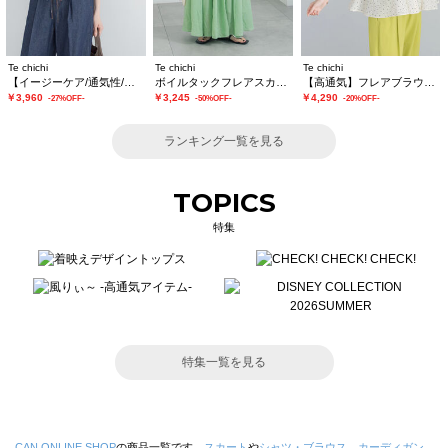
Te chichi
Te chichi
Te chichi
【イージーケア/通気性/マシンウォッシャブル】チェックドロストシャツ
ボイルタックフレアスカート(セットアップ可)
【高通気】フレアブラウス（セットアップ可）
￥3,960
￥3,245
￥4,290
-27%OFF-
-50%OFF-
-20%OFF-
ランキング一覧を見る
TOPICS
特集
特集一覧を見る
CAN ONLINE SHOP
の商品一覧です。
スカート
や
シャツ・ブラウス
、
カーディガン