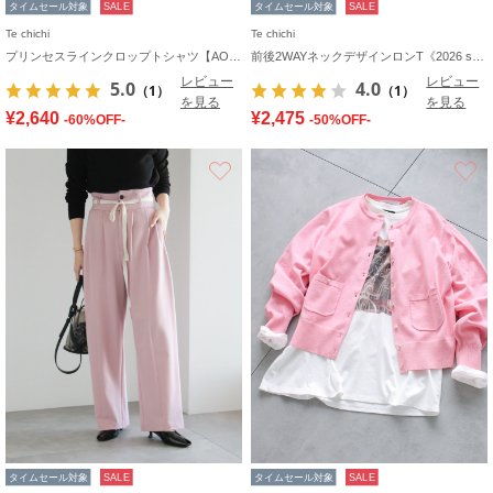
タイムセール対象
SALE
タイムセール対象
SALE
Te chichi
Te chichi
プリンセスラインクロップトシャツ【AOYAMA FASHION ASSOCIATION × Té chichi】
前後2WAYネックデザインロンT《2026 spring catalog item》
レビュー
レビュー
5.0
4.0
（1）
（1）
を見る
を見る
¥2,640
¥2,475
-60%OFF-
-50%OFF-
お気に入り
タイムセール対象
SALE
タイムセール対象
SALE