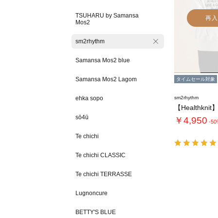
TSUHARU by Samansa
再入
Mos2
sm2rhythm
Samansa Mos2 blue
Samansa Mos2 Lagom
タイムセール対象
ehka sopo
sm2rhythm
sō4ū
￥4,950
-5
Te chichi
Te chichi CLASSIC
Te chichi TERRASSE
Lugnoncure
BETTY'S BLUE