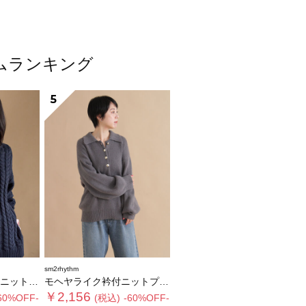
テムランキング
5
sm2rhythm
ルオーバー
モヘヤライク衿付ニットプルオーバー
￥2,156
60%OFF-
(税込)
-60%OFF-