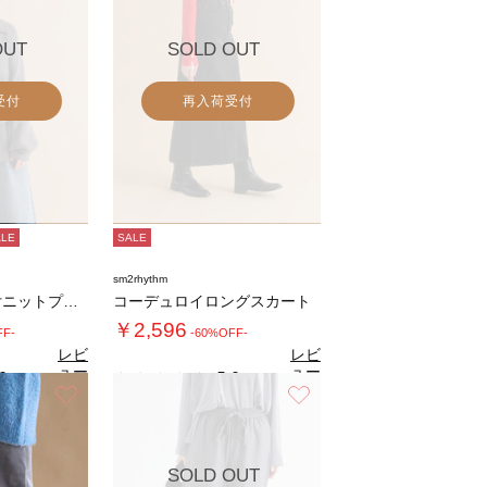
OUT
SOLD OUT
受付
再入荷受付
ALE
SALE
sm2rhythm
モヘヤライク衿付ニットプルオーバー
コーデュロイロングスカート
￥2,596
FF-
-60%OFF-
レビ
レビ
ュー
ュー
0
5.0
（1）
（1）
を見
を見
お気に入り
お気に入り
る
る
SOLD OUT