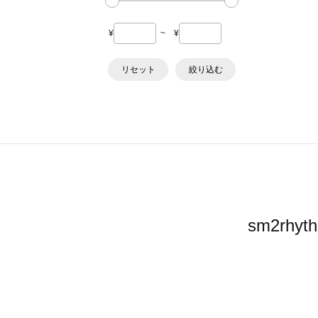
¥
~
¥
リセット
絞り込む
sm2r