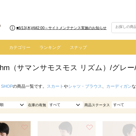
■8/13(木)AM2:00～サイトメンテナンス実施のお知らせ
カテゴリー
ランキング
スナップ
hythm（サマンサモスモス リズム）/グレー
 SHOP
の商品一覧です。
スカート
や
シャツ・ブラウス
、
カーディガン
な
順
すべて
すべて
在庫の有無
商品ステータス
お気に入り
お気に入り