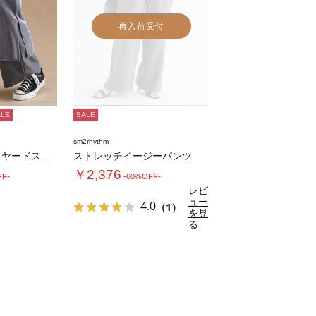
再入荷受付
ALE
SALE
sm2rhythm
シアーベロアレイヤードスカート
ストレッチイージーパンツ
￥2,376
FF-
-60%OFF-
レビ
ュー
4.0
（1）
を見
る