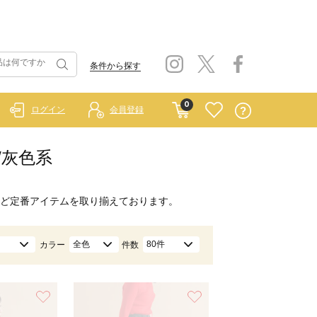
条件から探す
0
ログイン
会員登録
/灰色系
ど定番アイテムを取り揃えております。
全色
80件
カラー
件数
お気に入り
お気に入り