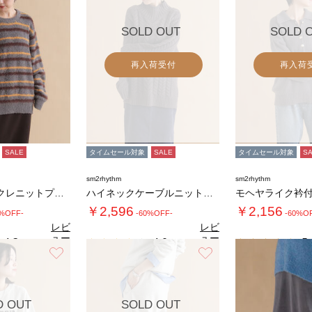
SOLD OUT
SOLD 
再入荷受付
再入荷
SALE
タイムセール対象
SALE
タイムセール対象
S
sm2rhythm
sm2rhythm
ボーダーブークレニットプルオーバー
ハイネックケーブルニットプルオーバー
￥2,596
￥2,156
0%OFF-
-60%OFF-
-60%O
レビ
レビ
ュー
ュー
4.3
4.0
5.
（3）
（4）
を見
を見
お気に入り
お気に入り
る
る
D OUT
SOLD OUT