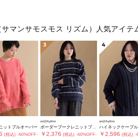
thm（サマンサモスモス リズム）人気アイ
3
4
sm2rhythm
sm2rhythm
ニットプルオーバー
ボーダーブークレニットプルオーバー
ハイネックケーブルニットプ
6
￥2,376
￥2,596
(税込)
-60%OFF-
(税込)
-60%OFF-
(税込)
-