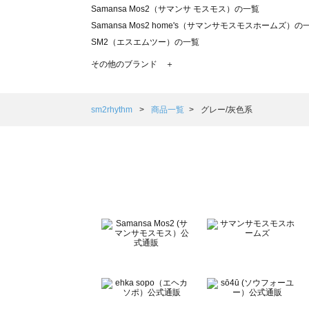
Samansa Mos2（サマンサ モスモス）の一覧
Samansa Mos2 home's（サマンサモスモスホームズ）の
SM2（エスエムツー）の一覧
TSUHARU by Samansa Mos2（ツハルバイサマンサモ
その他のブランド ＋
sm2rhythm（サマンサモスモス リズム）の一覧
Samansa Mos2 blue（サマンサモスモス ブルー）の一覧
Samansa Mos2 Lagom（サマンサモスモス ラーゴム）の
sm2rhythm
商品一覧
グレー/灰色系
ehka sopo（エヘカソポ）の一覧
sō4ū（ソウフォーユー）の一覧
Te chichi（テチチ）の一覧
Te chichi CLASSIC（テチチ クラシック）の一覧
Te chichi TERRASSE（テチチ テラス）の一覧
Lugnoncure（ルノンキュール）の一覧
BETTY'S BLUE（べティーズブルー）の一覧
Wpc.（ワールドパーティー）の一覧