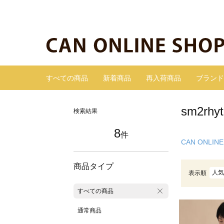
すべての商品
新着商品
再入荷商品
ブランド
sm2r
検索結果
8
件
CAN ONLINE
商品タイプ
人気
表示順
すべての商品
通常商品