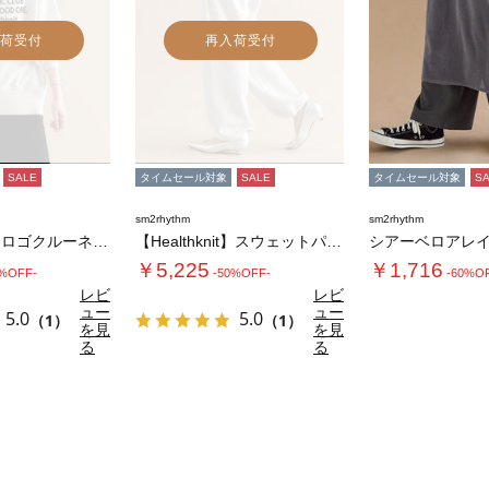
荷受付
再入荷受付
SALE
タイムセール対象
SALE
タイムセール対象
S
sm2rhythm
sm2rhythm
【Healthknit】ロゴクルーネックプル…
【Healthknit】スウェットパンツ
￥5,225
￥1,716
0%OFF-
-50%OFF-
-60%O
レビ
レビ
ュー
ュー
5.0
5.0
（1）
（1）
を見
を見
る
る