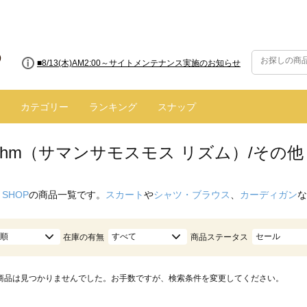
■8/13(木)AM2:00～サイトメンテナンス実施のお知らせ
カテゴリー
ランキング
スナップ
hythm（サマンサモスモス リズム）/その他
 SHOP
の商品一覧です。
スカート
や
シャツ・ブラウス
、
カーディガン
な
順
すべて
セール
在庫の有無
商品ステータス
商品は見つかりませんでした。お手数ですが、検索条件を変更してください。