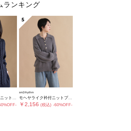
テムランキング
5
sm2rhythm
ルオーバー
モヘヤライク衿付ニットプルオーバー
￥2,156
60%OFF-
(税込)
-60%OFF-