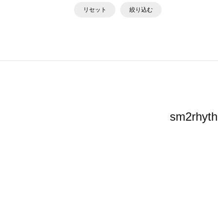
リセット
絞り込む
sm2r