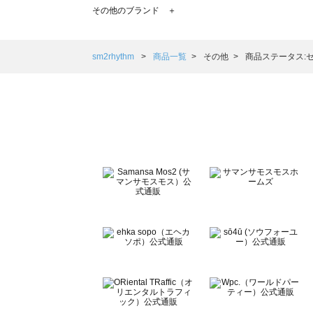
TSUHARU by Samansa Mos2（ツハルバイサマンサモ
その他のブランド ＋
sm2rhythm（サマンサモスモス リズム）の一覧
Samansa Mos2 blue（サマンサモスモス ブルー）の一覧
Samansa Mos2 Lagom（サマンサモスモス ラーゴム）の
sm2rhythm
商品一覧
その他
商品ステータス:
ehka sopo（エヘカソポ）の一覧
sō4ū（ソウフォーユー）の一覧
Te chichi（テチチ）の一覧
Te chichi CLASSIC（テチチ クラシック）の一覧
Te chichi TERRASSE（テチチ テラス）の一覧
Lugnoncure（ルノンキュール）の一覧
BETTY'S BLUE（べティーズブルー）の一覧
Wpc.（ワールドパーティー）の一覧