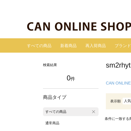
すべての商品
新着商品
再入荷商品
ブランド
sm2r
検索結果
0
件
CAN ONLINE
商品タイプ
人気
表示順
すべての商品
条件に一致する
通常商品