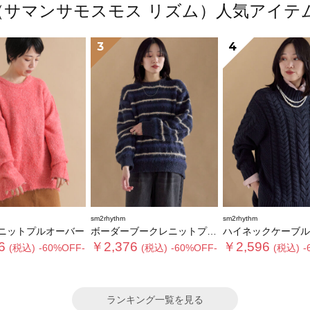
thm（サマンサモスモス リズム）人気アイ
3
4
sm2rhythm
sm2rhythm
ニットプルオーバー
ボーダーブークレニットプルオーバー
ハイネックケーブルニットプ
6
￥2,376
￥2,596
(税込)
-60%OFF-
(税込)
-60%OFF-
(税込)
-
ランキング一覧を見る