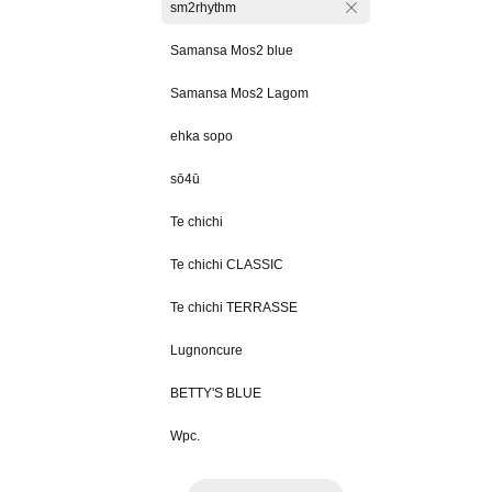
sm2rhythm
Samansa Mos2 blue
Samansa Mos2 Lagom
ehka sopo
sō4ū
Te chichi
Te chichi CLASSIC
Te chichi TERRASSE
Lugnoncure
BETTY'S BLUE
Wpc.