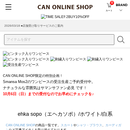
0
BRAND
カート
2026/03/18 ■店舗受け取りサービスのご案内
CAN ONLINE SHOP限定の特別企画！
Smansa Mos2のワンピースの受注生産ご予約受付中。
ナチュラルな雰囲気はサマンサファン必見 です！
10月6日（日）までの受付なのでお早めにチェックを♪
ehka sopo（エヘカソポ）/ホワイト/白系
CAN ONLINE SHOP
の商品一覧です。
スカート
や
シャツ・ブラウス
、
カーディガ
ン
など定番アイテムを取り揃えております。