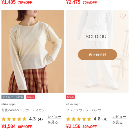
¥1,485
¥2,475
-70%OFF-
-70%OFF-
お気に入り
SOLD OUT
再入荷受付
タイムセール対象
SALE
SALE
ehka sopo
ehka sopo
前後2WAYベロアカーディガン
フレアスウェットパンツ
レビュー
レビュー
4.3
4.8
（4）
（4）
を見る
を見る
¥1,584
¥2,156
-60%OFF-
-60%OFF-