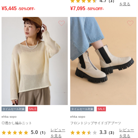
4.7
（3）
を見る
¥5,445
¥7,095
-50%OFF-
-50%OFF-
お気に入り
タイムセール対象
SALE
タイムセール対象
SALE
ehka sopo
ehka sopo
◎透かし編みニット
フロントジップサイドゴアブーツ
レビュー
レビュー
5.0
3.3
（1）
（3）
を見る
を見る