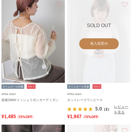
お気に入り
SOLD OUT
再入荷受付
タイムセール対象
SALE
タイムセール対象
SALE
ehka sopo
ehka sopo
前後2WAYメッシュリボンカーディガン
カットレースワンピース
レビュー
5.0
（2）
を見る
¥1,485
¥1,947
-70%OFF-
-70%OFF-
お気に入り