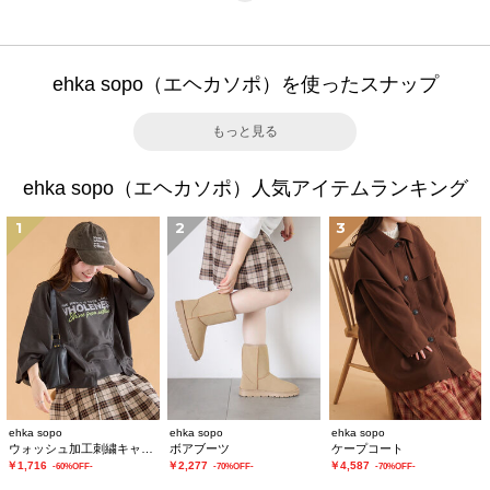
ehka sopo（エヘカソポ）を使ったスナップ
もっと見る
ehka sopo（エヘカソポ）人気アイテムランキング
1
2
3
ehka sopo
ehka sopo
ehka sopo
ウォッシュ加工刺繍キャップ
ボアブーツ
ケープコート
￥1,716
￥2,277
￥4,587
-60%OFF-
-70%OFF-
-70%OFF-