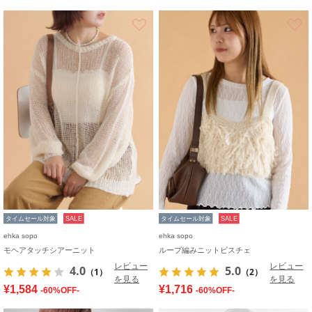
お気に入り
タイムセール対象
SALE
タイムセール対象
SALE
ehka sopo
ehka sopo
モヘアタッチシアーニット
ループ編みニットビスチェ
レビュー
レビュー
4.0
5.0
（1）
（2）
を見る
を見る
¥1,584
¥1,716
-60%OFF-
-60%OFF-