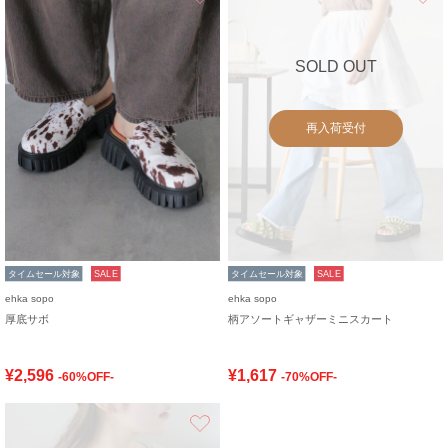
SOLD OUT
再入荷受付
タイムセール対象
SALE
タイムセール対象
SALE
ehka sopo
ehka sopo
厚底サボ
柄アソートギャザーミニスカート
¥2,596
¥1,617
-60%OFF-
-70%OFF-
お気に入り