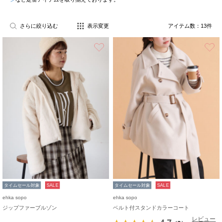
さらに絞り込む
表示変更
アイテム数：
13
件
お気に入り
タイムセール対象
SALE
タイムセール対象
SALE
ehka sopo
ehka sopo
ジップファーブルゾン
ベルト付スタンドカラーコート
レビュー