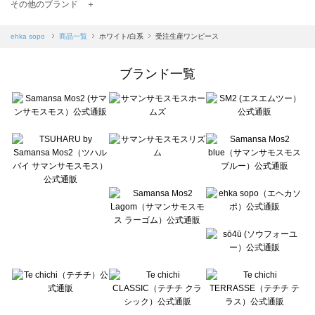
TSUHARU by Samansa Mos2（ツハルバイサマンサモスモス）の一覧
その他のブランド ＋
sm2rhythm（サマンサモスモス リズム）の一覧
Samansa Mos2 blue（サマンサモスモス ブルー）の一覧
ehka sopo
商品一覧
ホワイト/白系
受注生産ワンピース
Samansa Mos2 Lagom（サマンサモスモス ラーゴム）の一覧
ehka sopo（エヘカソポ）の一覧
ブランド一覧
sō4ū（ソウフォーユー）の一覧
Te chichi（テチチ）の一覧
Te chichi CLASSIC（テチチ クラシック）の一覧
Te chichi TERRASSE（テチチ テラス）の一覧
Lugnoncure（ルノンキュール）の一覧
BETTY'S BLUE（べティーズブルー）の一覧
Wpc.（ワールドパーティー）の一覧