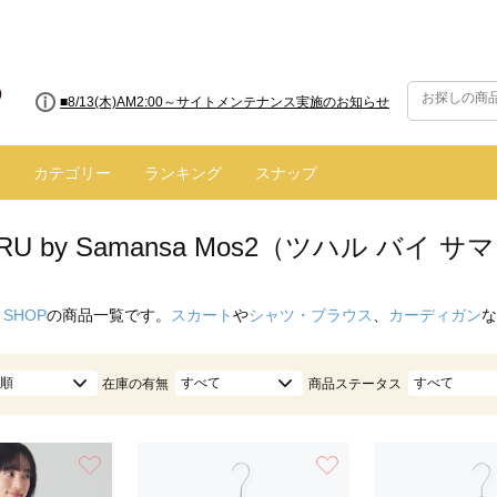
■8/13(木)AM2:00～サイトメンテナンス実施のお知らせ
■【お知らせ】ヤマト運輸の配送遅延・停止について
カテゴリー
ランキング
スナップ
ARU by Samansa Mos2（ツハル バイ
 SHOP
の商品一覧です。
スカート
や
シャツ・ブラウス
、
カーディガン
な
順
すべて
すべて
在庫の有無
商品ステータス
お気に入り
お気に入り