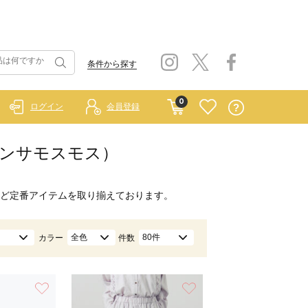
条件から探す
0
ログイン
会員登録
 サマンサモスモス）
ど定番アイテムを取り揃えております。
全色
80件
カラー
件数
お気に入り
お気に入り