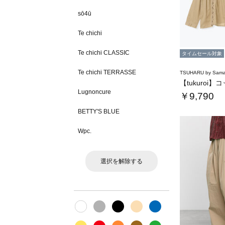
sō4ū
Te chichi
Te chichi CLASSIC
タイムセール対象
Te chichi TERRASSE
TSUHARU by Sama
Lugnoncure
￥9,790
BETTY'S BLUE
Wpc.
選択を解除する