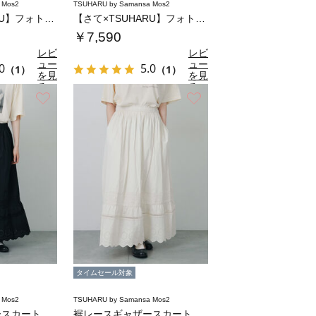
 Mos2
TSUHARU by Samansa Mos2
【さて×TSUHARU】フォト柄プリントTシ…
【さて×TSUHARU】フォト柄プリントTシ…
￥7,590
レビ
レビ
ュー
ュー
0
5.0
（1）
（1）
を見
を見
る
る
お気に入り
お気に入り
タイムセール対象
 Mos2
TSUHARU by Samansa Mos2
ースカート
裾レースギャザースカート