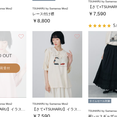
TSUHARU by Samansa
nsa Mos2
TSUHARU by Samansa Mos2
￥7,590
レース付け襟
￥8,800
5.
お気に入り
お気に入り
D OUT
荷受付
タイムセール対象
nsa Mos2
TSUHARU by Samansa Mos2
【さて×TSUHARU】イラスト柄プリントT…
【さて×TSUHARU】イラスト柄プリントT…
TSUHARU by Samansa
￥7,590
裾レースギャザ