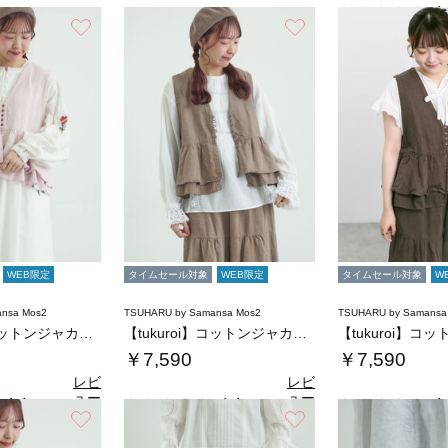
4.
お気に入り
お気に入り
WEB限定
タイムセール対象
WEB限定
タイムセール対象
W
nsa Mos2
TSUHARU by Samansa Mos2
TSUHARU by Samansa
【tukuroi】コットンジャカード製品染め…
【tukuroi】コットンジャカード製品染め…
￥7,590
￥7,590
レビ
レビ
ュー
ュー
4.4
4.4
4.
（9）
（9）
を見
を見
お気に入り
お気に入り
る
る