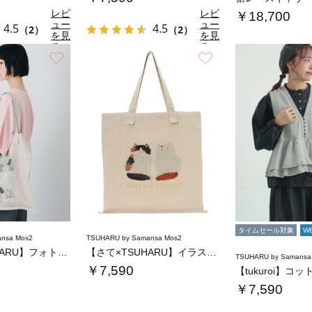
レビ
レビ
￥18,700
ュー
ュー
4.5
4.5
（2）
（2）
を見
を見
る
る
お気に入り
お気に入り
タイムセール対象
W
nsa Mos2
TSUHARU by Samansa Mos2
【さて×TSUHARU】フォト柄プリントバッ…
【さて×TSUHARU】イラストプリントバッ…
TSUHARU by Samansa
￥7,590
￥7,590