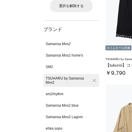
選択を解除する
ブランド
Samansa Mos2
タイムセール対象
Samansa Mos2 home's
TSUHARU by Sama
SM2
￥9,790
TSUHARU by Samansa
Mos2
sm2rhythm
Samansa Mos2 blue
Samansa Mos2 Lagom
ehka sopo