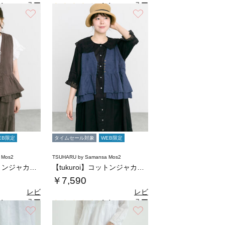
ュー
ュー
4
4.4
（9）
（9）
を見
を見
お気に入り
お気に入り
る
る
EB限定
タイムセール対象
WEB限定
 Mos2
TSUHARU by Samansa Mos2
【tukuroi】コットンジャカード製品染め…
【tukuroi】コットンジャカード製品染め…
￥7,590
レビ
レビ
ュー
ュー
4
4.4
（9）
（9）
を見
を見
お気に入り
お気に入り
る
る