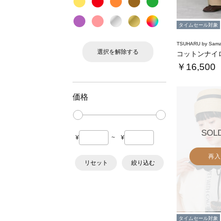
タイムセール対象
TSUHARU by Sama
選択を解除する
￥16,500
価格
SOL
¥
~
¥
再入
リセット
絞り込む
タイムセール対象