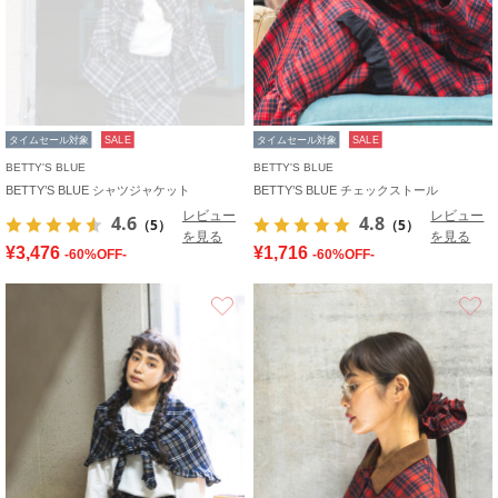
タイムセール対象
SALE
タイムセール対象
SALE
BETTY'S BLUE
BETTY'S BLUE
BETTY’S BLUE シャツジャケット
BETTY’S BLUE チェックストール
レビュー
レビュー
4.6
4.8
（5）
（5）
を見る
を見る
¥3,476
¥1,716
-60%OFF-
-60%OFF-
お気に入り