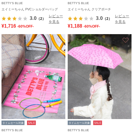
BETTY'S BLUE
BETTY'S BLUE
エイミーちゃん PVCショルダーバッグ
エイミーちゃん クリアポーチ
レビュー
レビュー
3.0
3.0
（2）
（2）
を見る
を見る
¥1,716
¥1,188
-60%OFF-
-60%OFF-
お気に入り
タイムセール対象
SALE
タイムセール対象
SALE
BETTY'S BLUE
BETTY'S BLUE