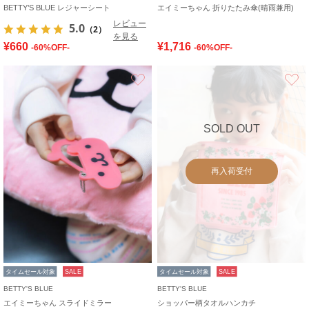
BETTY’S BLUE レジャーシート
エイミーちゃん 折りたたみ傘(晴雨兼用)
レビュー
5.0
（2）
を見る
¥660
¥1,716
-60%OFF-
-60%OFF-
お気に入り
SOLD OUT
再入荷受付
タイムセール対象
SALE
タイムセール対象
SALE
BETTY'S BLUE
BETTY'S BLUE
エイミーちゃん スライドミラー
ショッパー柄タオルハンカチ