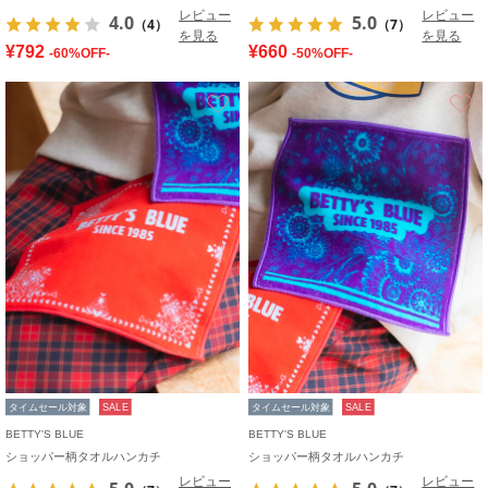
レビュー
レビュー
4.0
5.0
（4）
（7）
を見る
を見る
¥792
¥660
-60%OFF-
-50%OFF-
お気に入り
タイムセール対象
SALE
タイムセール対象
SALE
BETTY'S BLUE
BETTY'S BLUE
ショッパー柄タオルハンカチ
ショッパー柄タオルハンカチ
レビュー
レビュー