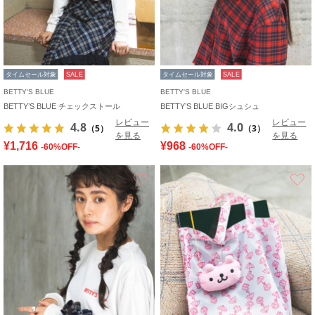
タイムセール対象
SALE
タイムセール対象
SALE
BETTY'S BLUE
BETTY'S BLUE
BETTY’S BLUE チェックストール
BETTY’S BLUE BIGシュシュ
レビュー
レビュー
4.8
4.0
（5）
（3）
を見る
を見る
¥1,716
¥968
-60%OFF-
-60%OFF-
お気に入り