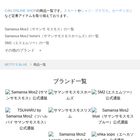
CAN ONLINE SHOP
の商品一覧です。
スカート
や
シャツ・ブラウス
、
カーディガン
など定番アイテムを取り揃えております。
Samansa Mos2（サマンサ モスモス）の一覧
Samansa Mos2 home's（サマンサモスモスホームズ）の一覧
SM2（エスエムツー）の一覧
TSUHARU by Samansa Mos2（ツハルバイサマンサモスモス）の一覧
その他のブランド ＋
sm2rhythm（サマンサモスモス リズム）の一覧
Samansa Mos2 blue（サマンサモスモス ブルー）の一覧
BETTY'S BLUE
商品一覧
Samansa Mos2 Lagom（サマンサモスモス ラーゴム）の一覧
ehka sopo（エヘカソポ）の一覧
ブランド一覧
sō4ū（ソウフォーユー）の一覧
Te chichi（テチチ）の一覧
Te chichi CLASSIC（テチチ クラシック）の一覧
Te chichi TERRASSE（テチチ テラス）の一覧
Lugnoncure（ルノンキュール）の一覧
BETTY'S BLUE（べティーズブルー）の一覧
Wpc.（ワールドパーティー）の一覧