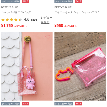
タイムセール対象
SALE
タイムセール対象
SALE
BETTY'S BLUE
BETTY'S BLUE
ショッパー柄 エコバッグ
エイミーちゃん シャカシャカヘアゴム
レビュー
4.6
（40）
を見る
¥1,760
¥968
-20%OFF-
-60%OFF-
お気に入り
タイムセール対象
SALE
タイムセール対象
SALE