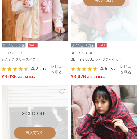
タイムセール対象
SALE
タイムセール対象
SALE
BETTY'S BLUE
BETTY'S BLUE
もこもこフリースベスト
BETTY’S BLUE シャツジャケット
レビュー
レビュー
4.7
4.6
（3）
（5）
を見る
を見る
¥3,036
¥3,476
-60%OFF-
-60%OFF-
お気に入り
SOLD OUT
再入荷受付