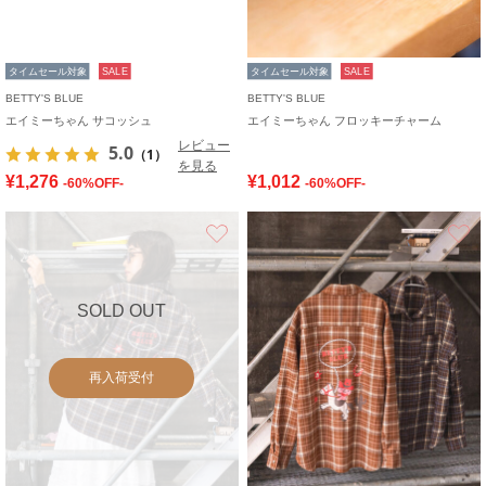
タイムセール対象
SALE
タイムセール対象
SALE
BETTY'S BLUE
BETTY'S BLUE
エイミーちゃん サコッシュ
エイミーちゃん フロッキーチャーム
レビュー
5.0
（1）
を見る
¥1,276
¥1,012
-60%OFF-
-60%OFF-
お気に入り
SOLD OUT
再入荷受付