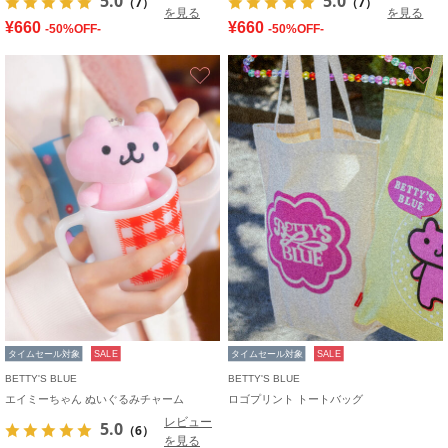
5.0
5.0
（7）
（7）
を見る
を見る
¥660
¥660
-50%OFF-
-50%OFF-
お気に入り
タイムセール対象
SALE
タイムセール対象
SALE
BETTY'S BLUE
BETTY'S BLUE
エイミーちゃん ぬいぐるみチャーム
ロゴプリント トートバッグ
レビュー
5.0
（6）
を見る