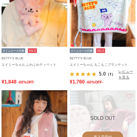
タイムセール対象
SALE
タイムセール対象
SALE
BETTY'S BLUE
BETTY'S BLUE
エイミーちゃん ふわふわティペット
エイミーちゃん もこもこブランケット
レビュー
5.0
（1）
を見る
¥1,848
¥1,760
-60%OFF-
-60%OFF-
お気に入り
SOLD OUT
再入荷受付