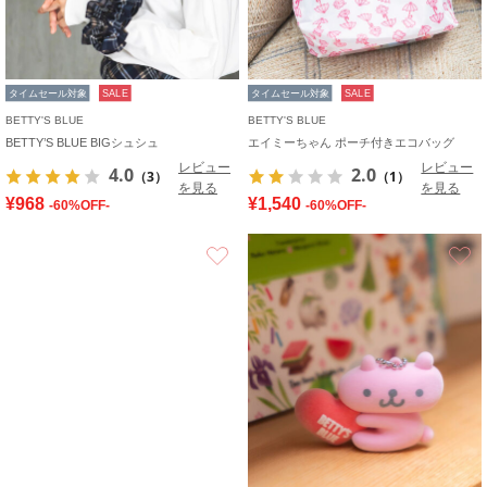
タイムセール対象
SALE
タイムセール対象
SALE
BETTY'S BLUE
BETTY'S BLUE
BETTY’S BLUE BIGシュシュ
エイミーちゃん ポーチ付きエコバッグ
レビュー
レビュー
4.0
2.0
（3）
（1）
を見る
を見る
¥968
¥1,540
-60%OFF-
-60%OFF-
お気に入り