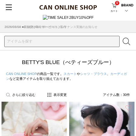
0
BRAND
カート
2026/08/04 ■8/13(木)AM2:00～サイトメンテナンス実施のお知らせ
BETTY'S BLUE（べティーズブルー）
CAN ONLINE SHOP
の商品一覧です。
スカート
や
シャツ・ブラウス
、
カーディガ
ン
など定番アイテムを取り揃えております。
さらに絞り込む
表示変更
アイテム数：
30
件
お気に入り