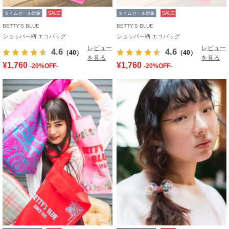
タイムセール対象
SALE
タイムセール対象
SALE
BETTY'S BLUE
BETTY'S BLUE
ショッパー柄 エコバッグ
ショッパー柄 エコバッグ
レビュー
レビュー
4.6
4.6
（40）
（40）
を見る
を見る
¥1,760
¥1,760
-20%OFF-
-20%OFF-
お気に入り