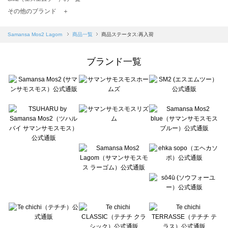
TSUHARU by Samansa Mos2（ツハルバイサマンサモスモス）の一覧
その他のブランド ＋
sm2rhythm（サマンサモスモス リズム）の一覧
Samansa Mos2 blue（サマンサモスモス ブルー）の一覧
Samansa Mos2 Lagom
商品一覧
商品ステータス:再入荷
Samansa Mos2 Lagom（サマンサモスモス ラーゴム）の一覧
ehka sopo（エヘカソポ）の一覧
ブランド一覧
sō4ū（ソウフォーユー）の一覧
Te chichi（テチチ）の一覧
Te chichi CLASSIC（テチチ クラシック）の一覧
Te chichi TERRASSE（テチチ テラス）の一覧
Lugnoncure（ルノンキュール）の一覧
BETTY'S BLUE（べティーズブルー）の一覧
Wpc.（ワールドパーティー）の一覧