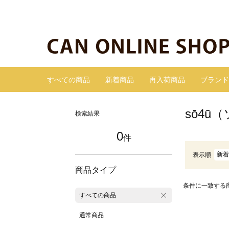
すべての商品
新着商品
再入荷商品
ブランド
sō4ū
検索結果
0
件
新着
表示順
商品タイプ
条件に一致する
すべての商品
通常商品