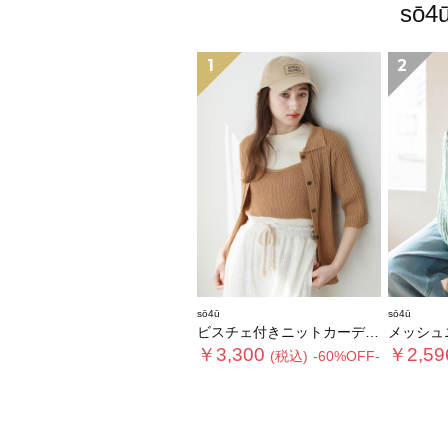
sō
1
2
sō4ū
sō4ū
ビスチェ付きニットカーディガン
メッシュ
￥3,300
￥2,59
(税込)
-60%OFF-