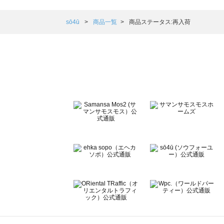
Samansa Mos2 blue（サマンサモスモス ブルー）の一覧
Samansa Mos2 Lagom（サマンサモスモス ラーゴム）の
sō4ū
商品一覧
商品ステータス:再入荷
ehka sopo（エヘカソポ）の一覧
sō4ū（ソウフォーユー）の一覧
Te chichi（テチチ）の一覧
Te chichi CLASSIC（テチチ クラシック）の一覧
Te chichi TERRASSE（テチチ テラス）の一覧
Lugnoncure（ルノンキュール）の一覧
BETTY'S BLUE（べティーズブルー）の一覧
Wpc.（ワールドパーティー）の一覧