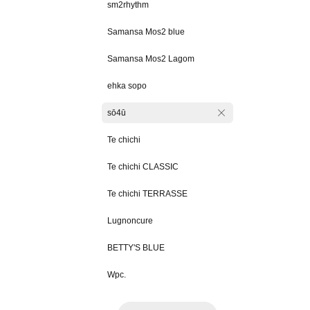
sm2rhythm
Samansa Mos2 blue
Samansa Mos2 Lagom
ehka sopo
sō4ū
Te chichi
Te chichi CLASSIC
Te chichi TERRASSE
Lugnoncure
BETTY'S BLUE
Wpc.