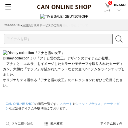
0
BRAND
カート
2026/03/18 ■店舗受け取りサービスのご案内
Disney collectionより『アナと雪の女王』デザインのアイテムが登場。
「アナ」と「エルサ」をイメージしたカラーやモチーフを取り入れたカーディ
ガン、大胆に「オラフ」が描かれたニットなどの全8アイテムをラインナップし
ました。
オリジナリティ溢れる『アナと雪の女王』のコレクションにぜひご注目くださ
い。
CAN ONLINE SHOP
の商品一覧です。
スカート
や
シャツ・ブラウス
、
カーディガ
ン
など定番アイテムを取り揃えております。
さらに絞り込む
表示変更
アイテム数：
件