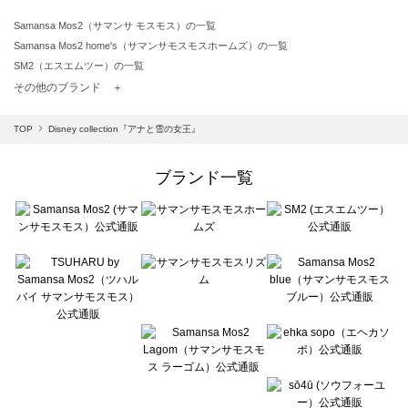
Samansa Mos2（サマンサ モスモス）の一覧
Samansa Mos2 home's（サマンサモスモスホームズ）の一覧
SM2（エスエムツー）の一覧
TSUHARU by Samansa Mos2（ツハルバイサマンサモスモス）の一覧
その他のブランド ＋
sm2rhythm（サマンサモスモス リズム）の一覧
Samansa Mos2 blue（サマンサモスモス ブルー）の一覧
TOP
Disney collection『アナと雪の女王』
Samansa Mos2 Lagom（サマンサモスモス ラーゴム）の一覧
ehka sopo（エヘカソポ）の一覧
ブランド一覧
sō4ū（ソウフォーユー）の一覧
Te chichi（テチチ）の一覧
Te chichi CLASSIC（テチチ クラシック）の一覧
Te chichi TERRASSE（テチチ テラス）の一覧
Lugnoncure（ルノンキュール）の一覧
BETTY'S BLUE（べティーズブルー）の一覧
Wpc.（ワールドパーティー）の一覧