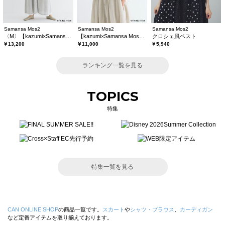
Samansa Mos2
Samansa Mos2
Samansa Mos2
〈M〉【kazumi×Samansa Mos2】キャミワンピース《WEB限定カラーあり》
【kazumi×Samansa Mos2】レースフリルブラウス
クロシェ風ベスト
￥13,200
￥11,000
￥5,940
ランキング一覧を見る
TOPICS
特集
特集一覧を見る
CAN ONLINE SHOP
の商品一覧です。
スカート
や
シャツ・ブラウス
、
カーディガン
など定番アイテムを取り揃えております。