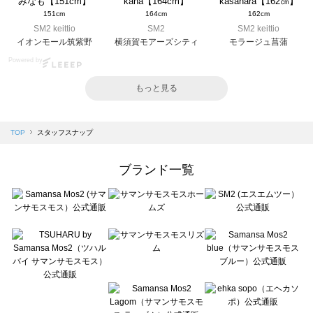
みなも【151cm】
kana【164cm】
kasahara【162㎝】
151cm
164cm
162cm
SM2 keittio
SM2
SM2 keittio
イオンモール筑紫野
横須賀モアーズシティ
モラージュ菖蒲
Powered by
もっと見る
TOP
スタッフスナップ
ブランド一覧