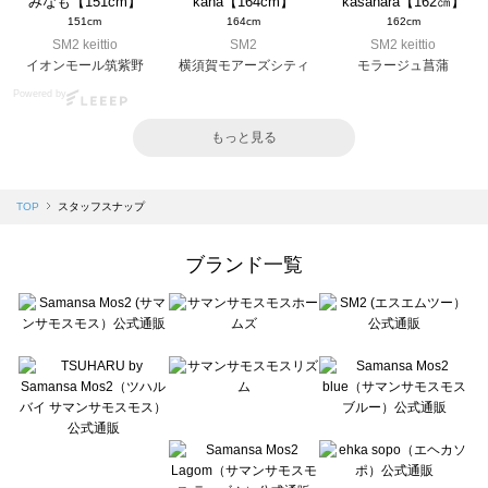
みなも【151cm】
kana【164cm】
kasahara【162㎝】
151cm
164cm
162cm
SM2 keittio
SM2
SM2 keittio
イオンモール筑紫野
横須賀モアーズシティ
モラージュ菖蒲
Powered by
もっと見る
TOP
スタッフスナップ
ブランド一覧