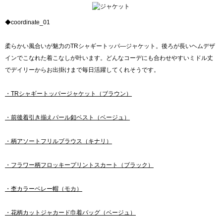
◆coordinate_01
柔らかい風合いが魅力のTRシャギートッパ―ジャケット。後ろが長いヘムデザ
インでこなれた着こなしが叶います。どんなコーデにも合わせやすいミドル丈
でデイリーからお出掛けまで毎日活躍してくれそうです。
・TRシャギートッパージャケット（ブラウン）
・前後着引き揃えパール釦ベスト（ベージュ）
・柄アソートフリルブラウス（キナリ）
・フラワー柄フロッキープリントスカート（ブラック）
・杢カラーベレー帽（モカ）
・花柄カットジャカード巾着バッグ（ベージュ）