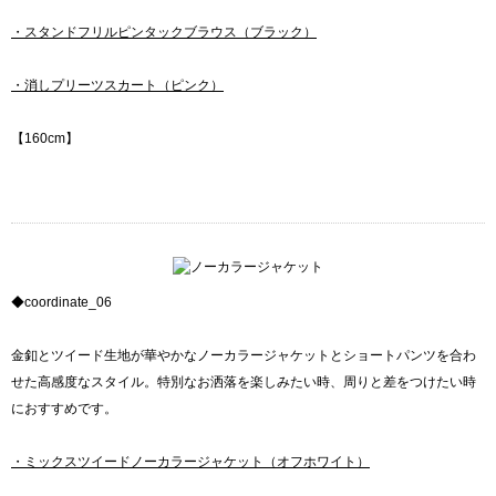
・スタンドフリルピンタックブラウス（ブラック）
・消しプリーツスカート（ピンク）
【160cm】
◆coordinate_06
金釦とツイード生地が華やかなノーカラージャケットとショートパンツを合わ
せた高感度なスタイル。特別なお洒落を楽しみたい時、周りと差をつけたい時
におすすめです。
・ミックスツイードノーカラージャケット（オフホワイト）