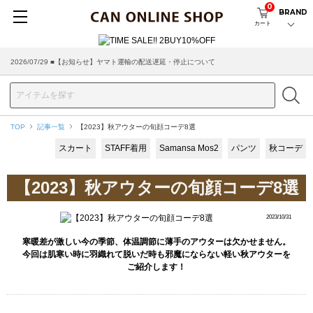
0
BRAND
カート
2026/07/29 ■【お知らせ】ヤマト運輸の配送遅延・停止について
TOP
記事一覧
【2023】秋アウターの旬顔コーデ8選
スカート
STAFF着用
Samansa Mos2
パンツ
秋コーデ
【2023】秋アウターの旬顔コーデ8選
2023/10/31
寒暖差が激しい今の季節、体温調節に薄手のアウターは欠かせません。
今回は肌寒い時に羽織れて脱いだ時も邪魔にならない軽い秋アウターを
ご紹介します！