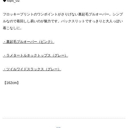
◆Tops_02
フロッキープリントのワンポイントがさりげない裏起毛プルオーバー。シンプ
ルなので着回しし易いのが魅力です。バックスリットですっきりと大人っぽい
着こなしに。
・裏起毛プルオーバー（ピンク）
・ラメタートルネックトップス（グレー）
・ツイルワイドスラックス（グレー）
【162cm】