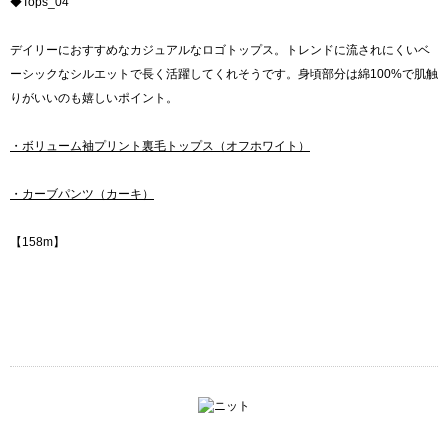
◆Tops_04
デイリーにおすすめなカジュアルなロゴトップス。トレンドに流されにくいベ
ーシックなシルエットで長く活躍してくれそうです。身頃部分は綿100%で肌触
りがいいのも嬉しいポイント。
・ボリューム袖プリント裏毛トップス（オフホワイト）
・カーブパンツ（カーキ）
【158m】