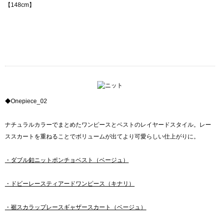
【148cm】
◆Onepiece_02
ナチュラルカラーでまとめたワンピースとベストのレイヤードスタイル。レー
ススカートを重ねることでボリュームが出てより可愛らしい仕上がりに。
・ダブル釦ニットポンチョベスト（ベージュ）
・ドビーレースティアードワンピース（キナリ）
・裾スカラップレースギャザースカート（ベージュ）