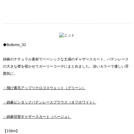
◆Bottoms_02
綿麻のナチュラル素材でベーシックな丈感のギャザースカート。バテンレース
の大きな襟を覗かせてガーリーコーデにまとめました。淡いカラーで優しい雰
囲気に。
・飛び裏毛アップリケロゴスウェット（グリーン）
・綿麻ピンタックバテンレースブラウス（オフホワイト）
・綿麻切替ギャザースカート（ベージュ）
【158m】