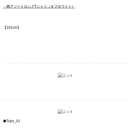
・柄アソートロングTシャツ（オフホワイト）
【161cm】
◆Tops_01