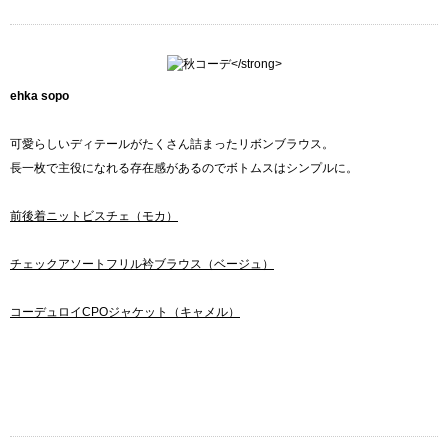
ehka sopo
可愛らしいディテールがたくさん詰まったリボンブラウス。
長一枚で主役になれる存在感があるのでボトムスはシンプルに。
前後着ニットビスチェ（モカ）
チェックアソートフリル衿ブラウス（ベージュ）
コーデュロイCPOジャケット（キャメル）