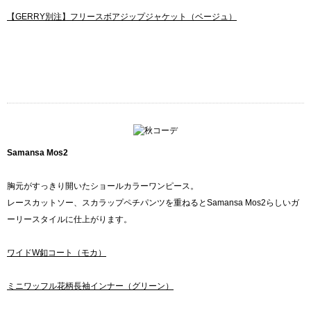
【GERRY別注】フリースボアジップジャケット（ベージュ）
Samansa Mos2
胸元がすっきり開いたショールカラーワンピース。
レースカットソー、スカラップペチパンツを重ねるとSamansa Mos2らしいガ
ーリースタイルに仕上がります。
ワイドW釦コート（モカ）
ミニワッフル花柄長袖インナー（グリーン）