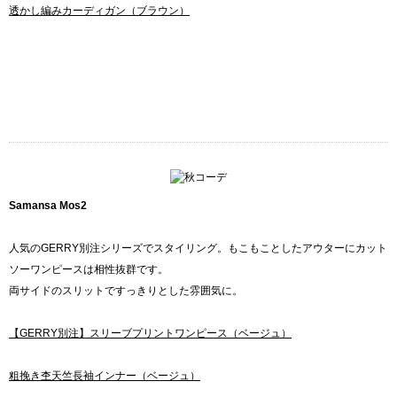
透かし編みカーディガン（ブラウン）
Samansa Mos2
人気のGERRY別注シリーズでスタイリング。もこもことしたアウターにカット
ソーワンピースは相性抜群です。
両サイドのスリットですっきりとした雰囲気に。
【GERRY別注】スリーブプリントワンピース（ベージュ）
粗挽き杢天竺長袖インナー（ベージュ）