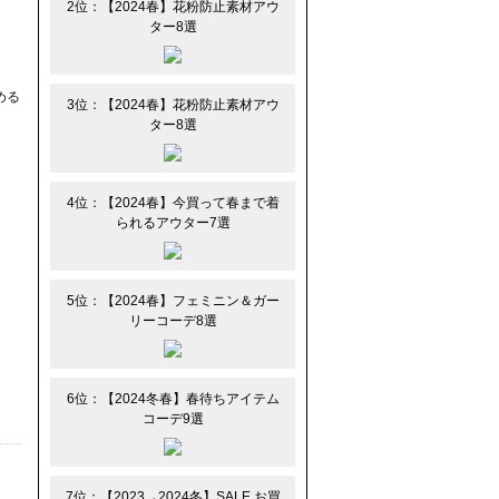
2位：【2024春】花粉防止素材アウ
ター8選
める
3位：【2024春】花粉防止素材アウ
ター8選
4位：【2024春】今買って春まで着
られるアウター7選
5位：【2024春】フェミニン＆ガー
リーコーデ8選
6位：【2024冬春】春待ちアイテム
コーデ9選
7位：【2023→2024冬】SALE お買