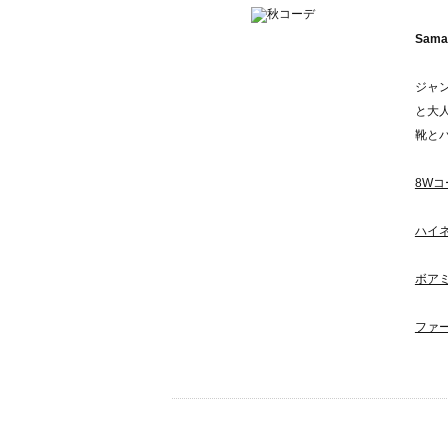
Sama
ジャ
と大
靴とバ
8W
ハイ
ボア
ファ