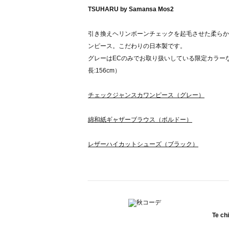
TSUHARU by Samansa Mos2
引き換えヘリンボーンチェックを起毛させた柔らか
ンピース。こだわりの日本製です。
グレーはECのみでお取り扱いしている限定カラー
長:156cm）
チェックジャンスカワンピース（グレー）
綿和紙ギャザーブラウス（ボルドー）
レザーハイカットシューズ（ブラック）
Te ch