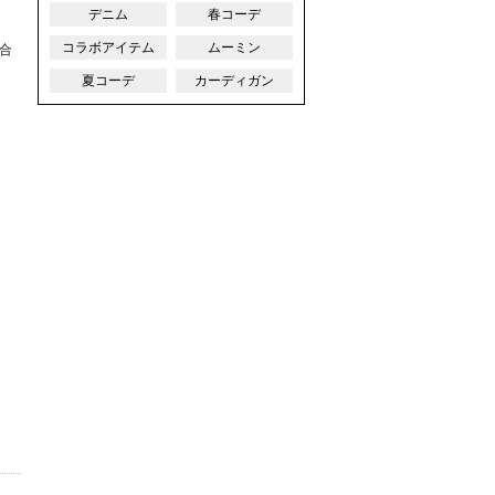
デニム
春コーデ
コラボアイテム
ムーミン
合
夏コーデ
カーディガン