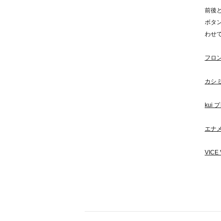
前後
ボタ
わせて
フロ
カシ
kui
エナ
VIC