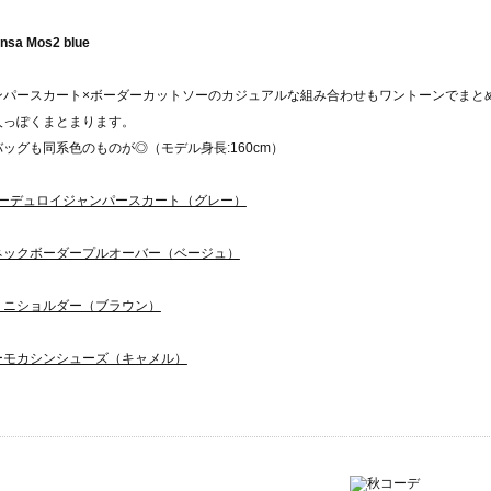
nsa Mos2 blue
ンパースカート×ボーダーカットソーのカジュアルな組み合わせもワントーンでまと
人っぽくまとまります。
ッグも同系色のものが◎（モデル身長:160cm）
コーデュロイジャンパースカート（グレー）
ネックボーダープルオーバー（ベージュ）
ミニショルダー（ブラウン）
ーモカシンシューズ（キャメル）