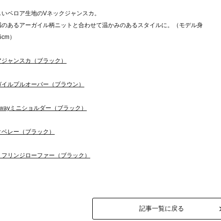
しいベロア生地のVネックジャンスカ。
感のあるアーガイル柄ニットと合わせて温かみのあるスタイルに。（モデル身
6cm）
アジャンスカ（ブラック）
ガイルプルオーバー（ブラウン）
wayミニショルダー（ブラック）
クベレー（ブラック）
トフリンジローファー（ブラック）
記事一覧に戻る