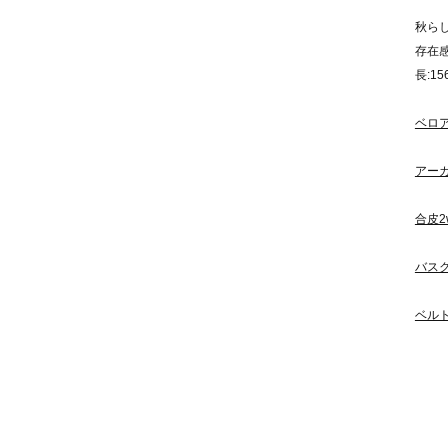
秋ら
存在
長:15
ベロ
アー
合皮2
バス
ベル