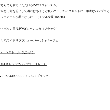
どちらでも着ていただける2WAYジャンスカ。
ンがある方を前にして着ればちょうど良いコーデのアクセントに。華奢なパンプスと
フェミニンな着こなしに。（モデル身長:165cm）
ントボタン前後2WAYジャンスカ（ブラック）
ミヤ混ワイドリブプルオーバー LS（ベージュ）
 プレーンストール（ピンク）
メルTストラップパンプス（グレー）
E VERSA SHOULDER BAG（ブラック）