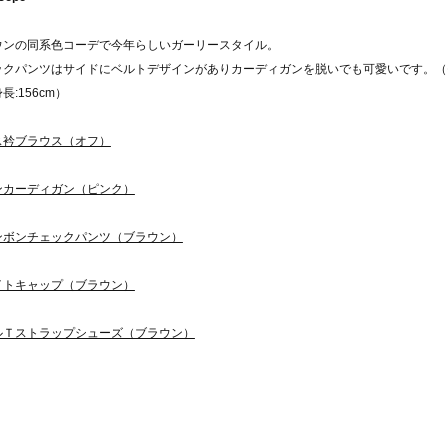
ウンの同系色コーデで今年らしいガーリースタイル。
ックパンツはサイドにベルトデザインがありカーディガンを脱いでも可愛いです。（
長:156cm）
ス衿ブラウス（オフ）
ンカーディガン（ピンク）
ンボンチェックパンツ（ブラウン）
イトキャップ（ブラウン）
ルＴストラップシューズ（ブラウン）