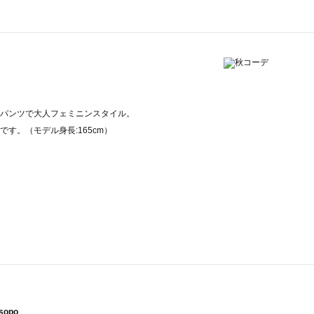
パンツで大人フェミニンスタイル。
す。（モデル身長:165cm）
sopo