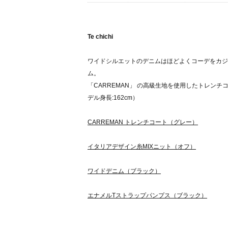
Te chichi
ワイドシルエットのデニムはほどよくコーデをカジ
ム。
「CARREMAN」 の高級生地を使用したトレン
デル身長:162cm）
CARREMAN トレンチコート（グレー）
イタリアデザイン糸MIXニット（オフ）
ワイドデニム（ブラック）
エナメルTストラップパンプス（ブラック）