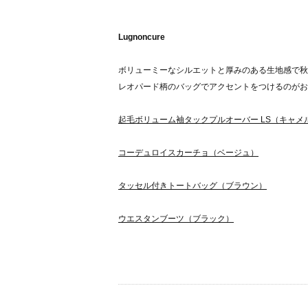
Lugnoncure
ボリューミーなシルエットと厚みのある生地感で秋
レオパード柄のバッグでアクセントをつけるのがおす
起毛ボリューム袖タックプルオーバー LS（キャメ
コーデュロイスカーチョ（ベージュ）
タッセル付きトートバッグ（ブラウン）
ウエスタンブーツ（ブラック）