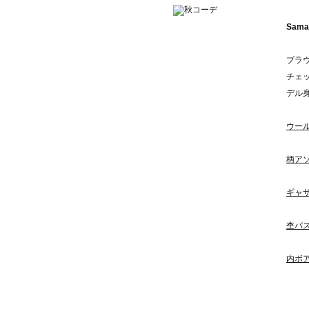
Sama
ブラ
チェ
デル身
ウー
柄ア
ギャ
杢バ
内ボ