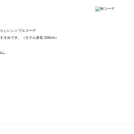
らしいシンプルコーデ
すめです。（モデル身長:168cm）
ル）