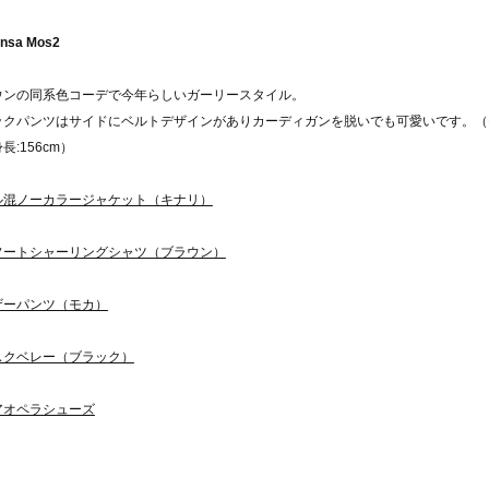
nsa Mos2
ウンの同系色コーデで今年らしいガーリースタイル。
ックパンツはサイドにベルトデザインがありカーディガンを脱いでも可愛いです。（
長:156cm）
ル混ノーカラージャケット（キナリ）
ソートシャーリングシャツ（ブラウン）
ザーパンツ（モカ）
スクベレー（ブラック）
アオペラシューズ