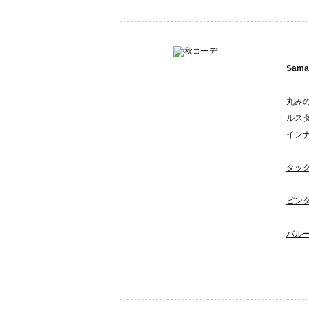
Sama
丸み
ルス
イン
タッ
ピン
バル