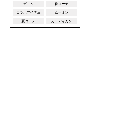
デニム
春コーデ
コラボアイテム
ムーミン
モ
夏コーデ
カーディガン