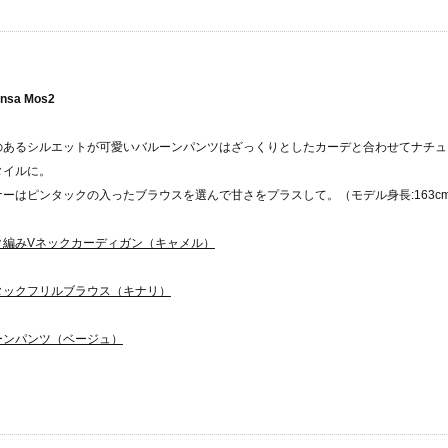
nsa Mos2
のあるシルエットが可愛いバルーンパンツはざっくりとしたカーデと合わせてナチュ
タイルに。
ナーはピンタックの入ったブラウスを選んで甘さをプラスして。（モデル身長:163c
ク編みVネックカーディガン（キャメル）
タックフリルブラウス（キナリ）
ーンパンツ（ベージュ）