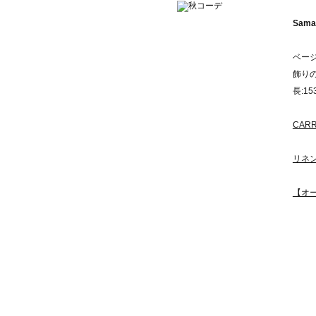
Sama
ベー
飾り
長:15
CAR
リネ
【オ