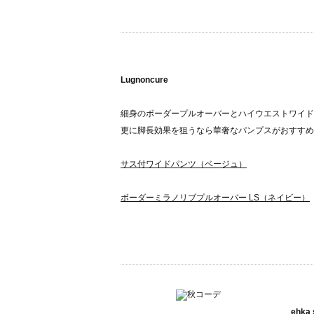
Lugnoncure
細身のボーダープルオーバーとハイウエストワイド
更に脚長効果を狙うなら華奢なパンプスがおすすめで
サス付ワイドパンツ（ベージュ）
ボーダーミラノリブプルオーバー LS（ネイビー）
ehka 