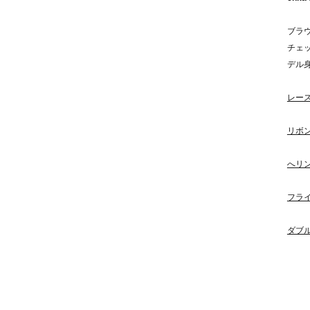
ブラ
チェ
デル身
レー
リボ
へリ
フラ
ダブ