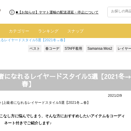
■8/13(木)AM2:00～サイトメンテナンス実施のお知らせ
■【お知らせ】ヤマト運輸の配送遅延・停止について
カテゴリー
ランキング
スナップ
るレイヤードスタイル5選【2021冬→春】
ベスト
春コーデ
STAFF着用
Samansa Mos2
レイヤ
者になれるレイヤードスタイル5選【2021冬→
春】
2021/2/9
こなし方に悩んでしまう、そんな方におすすめしたいアイテムをコーディ
ネート付きでご紹介します♪