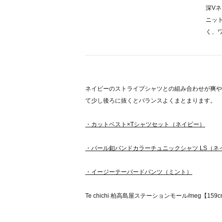
深V
ニッ
く、
ネイビーのストライプシャツとの組み合わせが爽や
て少し後ろに抜くとバランスよくまとまります。
・カットベスト×Tシャツセット（ネイビー）
・パール釦バンドカラーチュニックシャツ LS（ネ
・イージーテーパードパンツ（ミント）
Te chichi 柏高島屋ステーションモール/meg【159