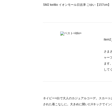
SM2 keittio イオンモール日吉津 ごゆい【157cm】
ite
さま
ャー
ます
して
ネイビー×白で大人のカジュアルコーデ。スカート
された着こなしに。大きめに開いたVネックでイン