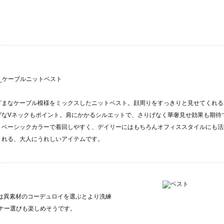
m2_ケーブルニットベスト
ざまなケーブル模様をミックスしたニットベスト。顔周りをすっきりと見せてくれる
プなVネックもポイント。肩にかかるシルエットで、さりげなく華奢見せ効果も期待
。ベーシックカラーで着回しやすく、デイリーにはもちろんオフィススタイルにも活
くれる、大人にうれしいアイテムです。
は異素材のコーデュロイを選ぶとより洗練
ナー選びも楽しめそうです。