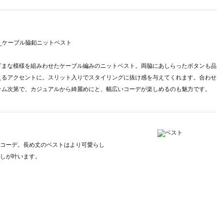
m1_ケーブル脇釦ニットベスト
ざまな模様を組みわせたケーブル編みのニットベスト。両脇にあしらったボタンも品
えるアクセントに。スリット入りでスタイリングに抜け感を与えてくれます。合わせ
テム次第で、カジュアルから綺麗めにと、幅広いコーデが楽しめるのも魅力です。
コーデ。長め丈のベストはより可愛らし
しが叶います。