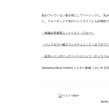
釦がついていない面を前にしてベーシックに。丸み
に。クルーネックで旬のバンドカラーとも好相性で
・畦編み前後着ニットベスト（ブルー）
・バンドカラー脇ラウンドチュニック（オフホワイ
・起毛へリンボーンテーパードパンツ（チャコール
Samansa Mos2 home's シャポー船橋 くがい⚮̈ 【1
ite