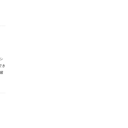
シ
でき
躍