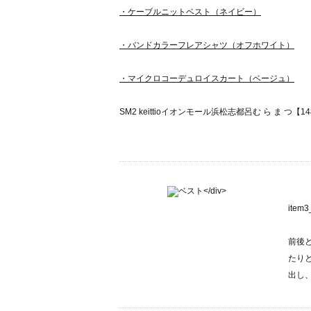
・ケーブルニットベスト（ネイビー）
・バンドカラーフレアシャツ（オフホワイト）
・マイクロコーデュロイスカート（ベージュ）
SM2 keittioイオンモール浜松志都呂む ら ま つ【14
ite
前後
たり
出し