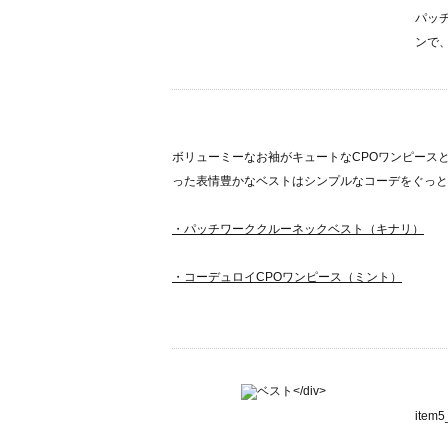
パッ
ンで
ボリューミーなお袖がキュートなCPOワンピース
った表情豊かなベストはシンプルなコーデをぐっと
・パッチワーククルーネックベスト（キナリ）
・コーデュロイCPOワンピース（ミント）
ite