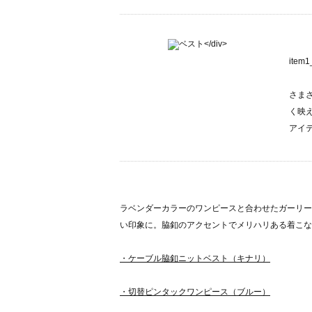
ite
さま
く映
アイ
ラベンダーカラーのワンピースと合わせたガーリー
い印象に。脇釦のアクセントでメリハリある着こな
・ケーブル脇釦ニットベスト（キナリ）
・切替ピンタックワンピース（ブルー）