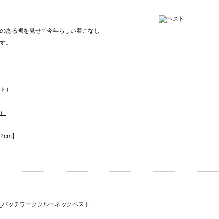
のある裾を見せて今年らしい着こなし
す。
ト）
）
52cm】
m4_パッチワーククルーネックベスト