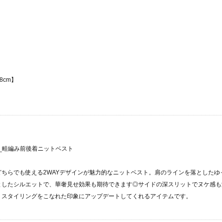
8cm】
m3_畦編み前後着ニットベスト
どちらでも使える2WAYデザインが魅力的なニットベスト。肩のラインを落としたゆ
としたシルエットで、華奢見せ効果も期待できます◎サイドの深スリットでヌケ感も
、スタイリングをこなれた印象にアップデートしてくれるアイテムです。