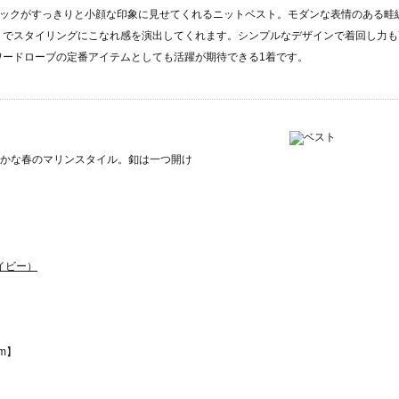
ネックがすっきりと小顔な印象に見せてくれるニットベスト。モダンな表情のある畦
トでスタイリングにこなれ感を演出してくれます。シンプルなデザインで着回し力も
ワードローブの定番アイテムとしても活躍が期待できる1着です。
かな春のマリンスタイル。釦は一つ開け
イビー）
cm】