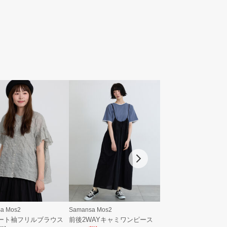
a Mos2
Samansa Mos2
Samansa Mos2
ート袖フリルブラウス
前後2WAYキャミワンピース