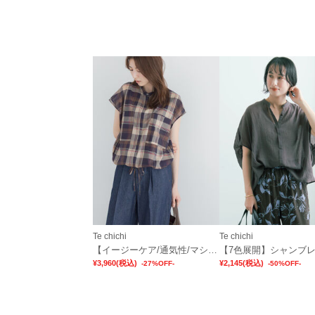
Te chichi
Te chichi
【イージーケア/通気性/マシンウォッシャブル】チェックドロストシャツ
¥3,960
(税込)
¥2,145
(税込)
-27%OFF-
-50%OFF-