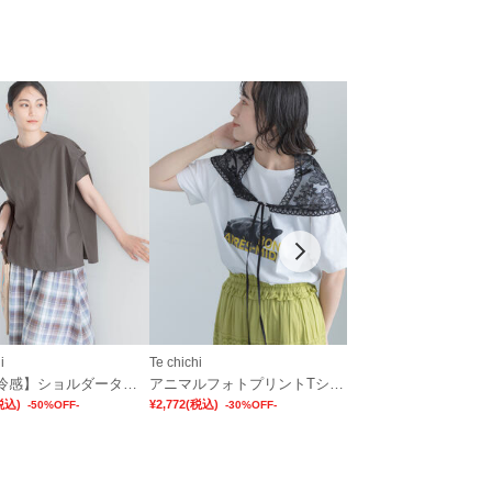
i
Te chichi
Samansa Mos2
【接触冷感】ショルダータックTシャツ
アニマルフォトプリントTシャツ
税込)
¥2,772
(税込)
¥2,475
(税込)
-50%OFF-
-30%OFF-
-50%OFF-