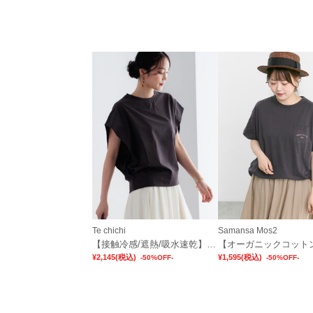
Te chichi
Samansa Mos2
【接触冷感/遮熱/吸水速乾】ショルダータックドルマンTシャツ
¥2,145
(税込)
¥1,595
(税込)
-50%OFF-
-50%OFF-