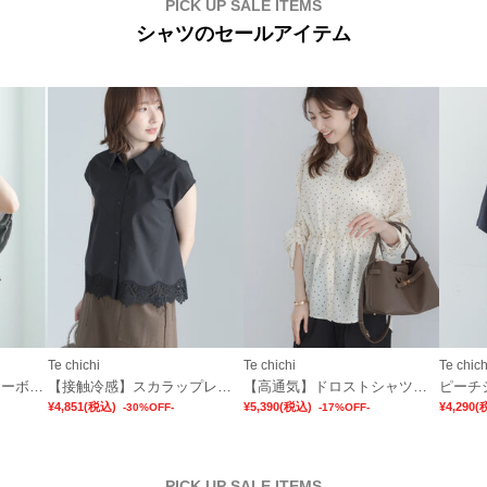
PICK UP SALE ITEMS
シャツのセールアイテム
Te chichi
Te chichi
Te chich
【7色展開】シャンブレーボイルドルマンシャツ
【接触冷感】スカラップレース刺繍フレンチシャツ
【高通気】ドロストシャツ（セットアップ可）
ピーチ
¥4,851
(税込)
¥5,390
(税込)
¥4,290
(
-30%OFF-
-17%OFF-
PICK UP SALE ITEMS