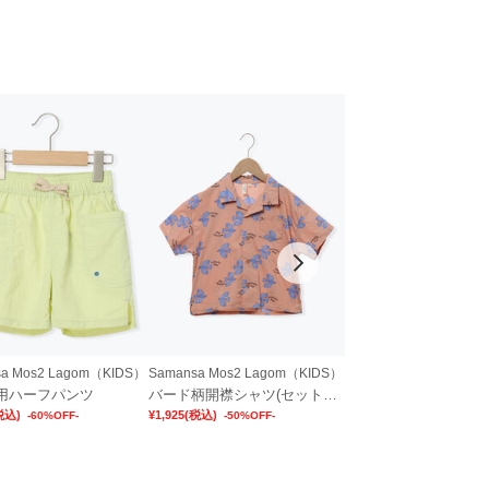
sa Mos2 Lagom（KIDS）
Samansa Mos2 Lagom（KIDS）
Samansa Mos2 Lago
用ハーフパンツ
バード柄開襟シャツ(セットアップ可)
税込)
¥1,925
(税込)
¥770
(税込)
-60%OFF-
-50%OFF-
-61%OFF-