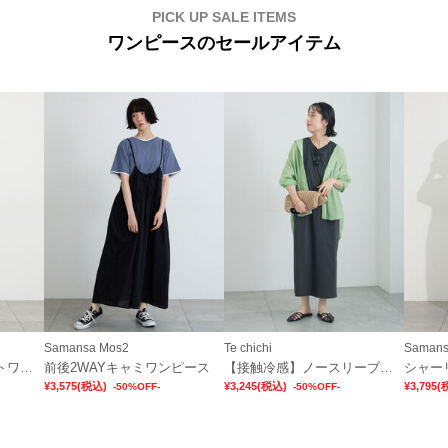
PICK UP SALE ITEMS
ワンピースのセールアイテム
Samansa Mos2
Te chichi
Samans
【接触冷感】柄アソートワンピース《限定カラーあり》
前後2WAYキャミワンピース
【接触冷感】ノースリーブカットワンピース
¥3,575
(税込)
¥3,245
(税込)
¥3,795
(
-50%OFF-
-50%OFF-