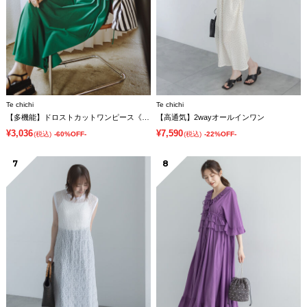
Te chichi
Te chichi
【多機能】ドロストカットワンピース《2026 SUMMER LOOK item》
【高通気】2wayオールインワン
¥3,036
¥7,590
(税込)
-60%OFF-
(税込)
-22%OFF-
7
8