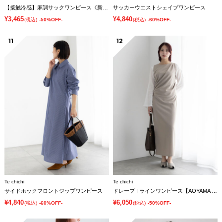
【接触冷感】麻調サックワンピース《新色追加》
サッカーウエストシェイプワンピース
¥3,465
¥4,840
(税込)
-50%OFF-
(税込)
-60%OFF-
11
12
Te chichi
Te chichi
サイドホックフロントジップワンピース
ドレープ I ラインワンピース【AOYAMA FASHION ASSOCIATION × Té chichi】
¥4,840
¥6,050
(税込)
-60%OFF-
(税込)
-50%OFF-