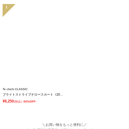
1
Te chichi CLASSIC
ブライトストライプナロースカート《2025winter catalog item》
¥8,250
(税込)
-50%OFF-
＼お買い物をもっと便利に／