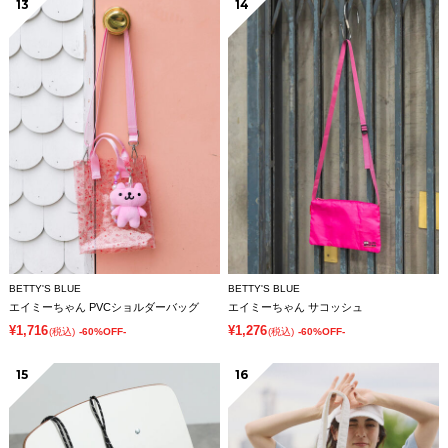
13
14
BETTY'S BLUE
BETTY'S BLUE
エイミーちゃん PVCショルダーバッグ
エイミーちゃん サコッシュ
¥1,716
¥1,276
(税込)
-60%OFF-
(税込)
-60%OFF-
15
16