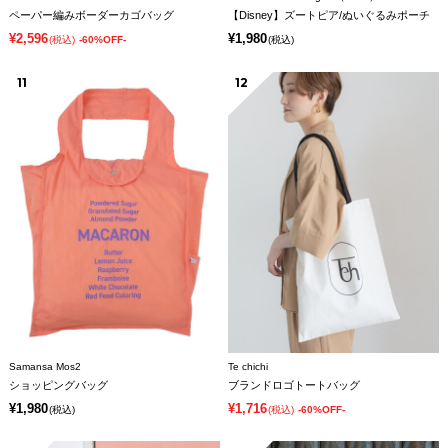
ペーパー編みボーダーカゴバッグ
【Disney】ズートピア/ぬいぐるみポーチ
¥2,596
¥1,980
(税込)
-60%OFF-
(税込)
11
12
Samansa Mos2
Te chichi
ショッピングバッグ
ブランドロゴトートバッグ
¥1,980
¥1,716
(税込)
(税込)
-60%OFF-