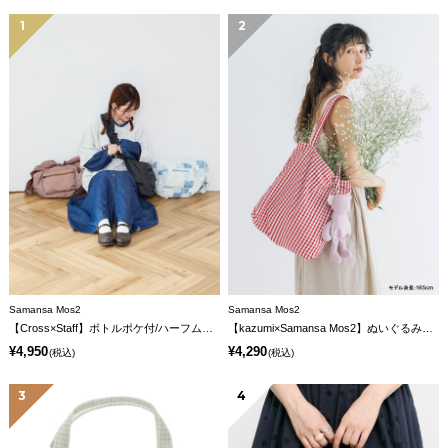
1
2
Samansa Mos2
Samansa Mos2
【Cross×Staff】ボトルポケ付/ハーフムーンフリルbag
【kazumi×Samansa Mos2】ぬいぐるみバッグ
¥4,950
¥4,290
(税込)
(税込)
3
4