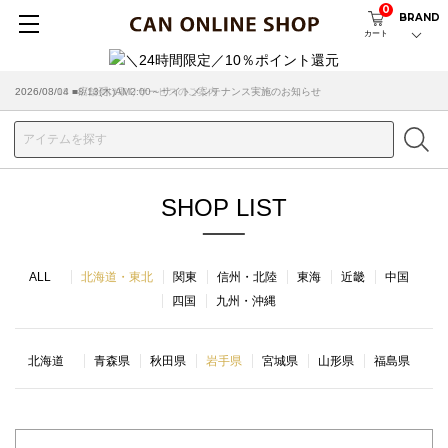
0
BRAND
カート
2026/08/04 ■8/13(木)AM2:00～サイトメンテナンス実施のお知らせ
2026/03/18 ■店舗受け取りサービスのご案内
SHOP LIST
ALL
北海道・東北
関東
信州・北陸
東海
近畿
中国
四国
九州・沖縄
北海道
青森県
秋田県
岩手県
宮城県
山形県
福島県