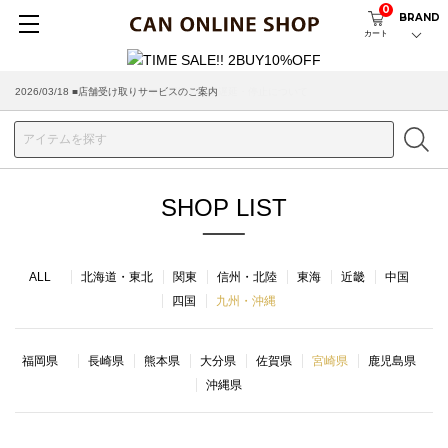
0
BRAND
カート
2026/07/29 ■【お知らせ】ヤマト運輸の配送遅延・停止について
2026/03/18 ■店舗受け取りサービスのご案内
SHOP LIST
ALL
北海道・東北
関東
信州・北陸
東海
近畿
中国
四国
九州・沖縄
福岡県
長崎県
熊本県
大分県
佐賀県
宮崎県
鹿児島県
沖縄県