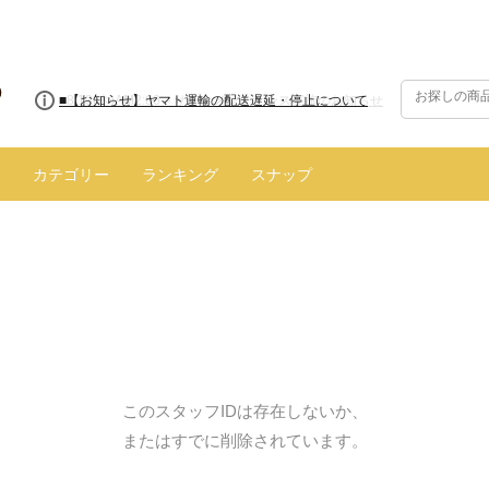
■8/13(木)AM2:00～サイトメンテナンス実施のお知らせ
■【お知らせ】ヤマト運輸の配送遅延・停止について
カテゴリー
ランキング
スナップ
このスタッフIDは存在しないか、
またはすでに削除されています。