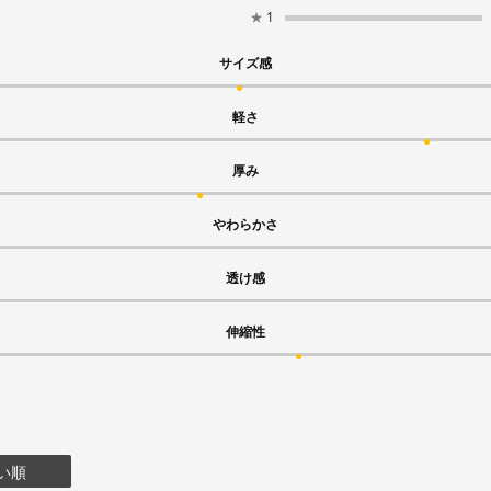
★
1
サイズ感
軽さ
厚み
やわらかさ
透け感
伸縮性
い順