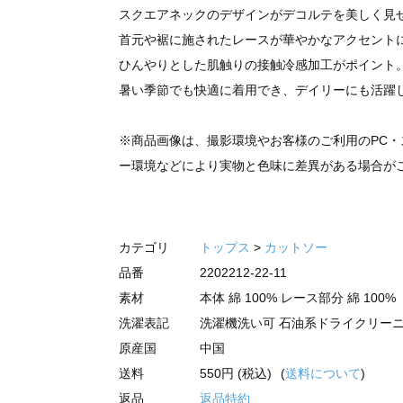
スクエアネックのデザインがデコルテを美しく見
首元や裾に施されたレースが華やかなアクセント
ひんやりとした肌触りの接触冷感加工がポイント
暑い季節でも快適に着用でき、デイリーにも活躍
※商品画像は、撮影環境やお客様のご利用のPC・
ー環境などにより実物と色味に差異がある場合が
カテゴリ
トップス
>
カットソー
品番
2202212-22-11
素材
本体 綿 100% レース部分 綿 100%
洗濯表記
洗濯機洗い可 石油系ドライクリー
原産国
中国
送料
550円 (税込)
(
送料について
)
返品
返品特約