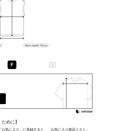
m
Hem width
54cm
F
くために】
「お気に入り」に登録すると、「お気に入り商品リスト」