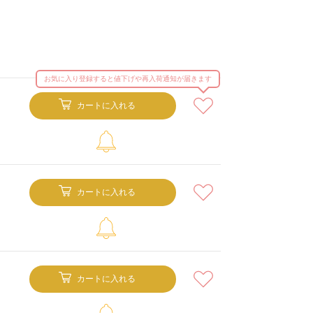
お気に入り登録すると値下げや再入荷通知が届きます
カートに入れる
カートに入れる
カートに入れる
イト
カラー：ブ
用サイズ：F
モデル身長：151c