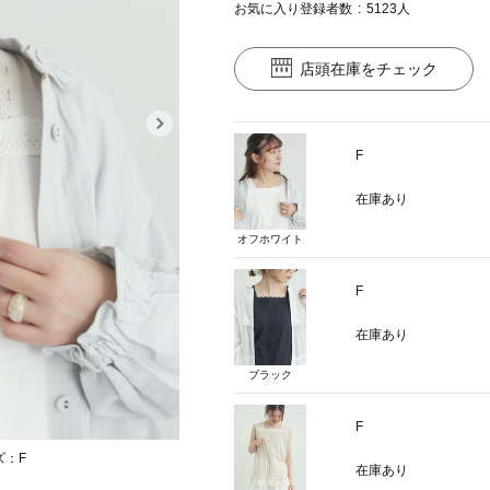
お気に入り登録者数
5123
人
店頭在庫をチェック
F
在庫あり
オフホワイト
F
在庫あり
ブラック
F
ズ：F
カラー：オフホワ
在庫あり
モデル身長：163cm 着