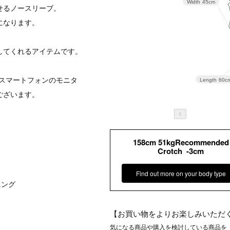
Width
45cm
せるノースリーブ。
になります。
。
してくれるアイテムです。
スマートフォンのモニタ
Length
60c
ございます。
158cm 51kgRecommended
Crotch -3cm
Find out more on your body type
ニング
【お買い物をよりお楽しみいただ
気になる商品や購入を検討している商品を