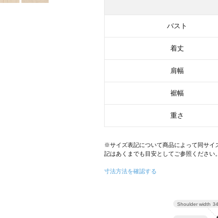
バスト
着丈
肩幅
裾幅
重さ
！
※サイズ表記について商品によって同サイ
記はあくまでも目安としてご参照ください
寸法方法を確認する
Shoulder width
3