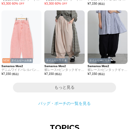
¥
3,300
60
%
¥
3,300
60
%
¥
7,150
OFF
OFF
(税込)
NEW
タイムセール対象
タイムセール対象
タイムセール対象
Samansa Mos2
Samansa Mos2
Samansa Mos2
デニムワイドバレルパンツ〈WEB限定SS・XLサイズ〉
裾レース×ピンタックギャザーパンツ《限定カラーあり》
裾レース×ピンタックギャザーパンツ《限定カラーあり》
¥
7,150
¥
7,150
¥
7,150
(税込)
(税込)
(税込)
もっと見る
バッグ・ポーチ
の一覧を見る
TOPICS