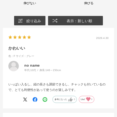
伸びない
伸びる
絞り込み
表示：新しい順
2026.4.30
かわいい
色：F
サイズ：グレー
no name
年代:
10代
身長:
146～150cm
いっぱい入るし、紐の長さも調節できるし、チャックも付いているの
で、とても利便性があって使うのが楽しみです。
参考になった
0
Like!
0