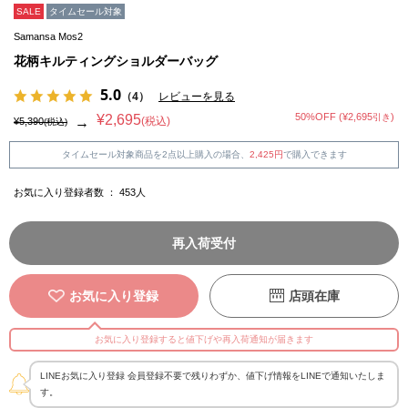
SALE
タイムセール対象
Samansa Mos2
花柄キルティングショルダーバッグ
5.0
（4）
レビューを見る
50%OFF (¥2,695
)
¥2,695
引き
(税込)
→
¥5,390
(税込)
タイムセール対象商品を2点以上購入の場合、
2,425円
で購入できます
お気に入り登録者数 ：
453
人
再入荷受付
お気に入り登録
店頭在庫
お気に入り登録すると値下げや再入荷通知が届きます
LINEお気に入り登録 会員登録不要で残りわずか、値下げ情報をLINEで通知いたしま
す。