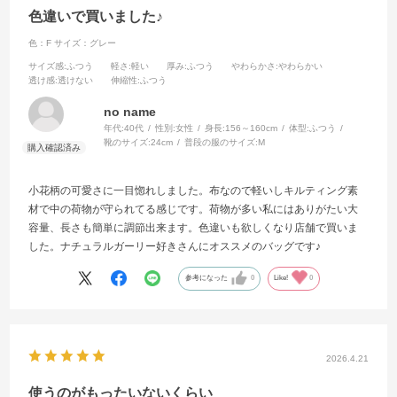
色違いで買いました♪
色：F
サイズ：グレー
サイズ感
:ふつう
軽さ
:軽い
厚み
:ふつう
やわらかさ
:やわらかい
透け感
:透けない
伸縮性
:ふつう
no name
年代:
40代
性別:
女性
身長:
156～160cm
体型:
ふつう
靴のサイズ:
24cm
普段の服のサイズ:
M
小花柄の可愛さに一目惚れしました。布なので軽いしキルティング素
材で中の荷物が守られてる感じです。荷物が多い私にはありがたい大
容量、長さも簡単に調節出来ます。色違いも欲しくなり店舗で買いま
した。ナチュラルガーリー好きさんにオススメのバッグです♪
参考になった
0
Like!
0
2026.4.21
使うのがもったいないくらい