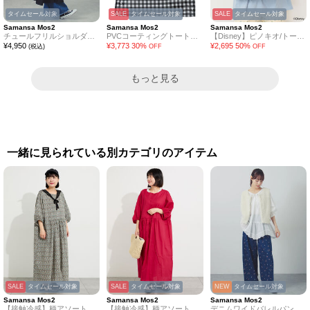
タイムセール対象
SALE
タイムセール対象
SALE
タイムセール対象
Samansa Mos2
Samansa Mos2
Samansa Mos2
チュールフリルショルダートートバッグ
PVCコーティングトートバッグ
【Disney】ピノキオ/トートバッグ
¥
4,950
¥
3,773
30
%
¥
2,695
50
%
(税込)
OFF
OFF
もっと見る
一緒に見られている別カテゴリのアイテム
SALE
タイムセール対象
SALE
タイムセール対象
NEW
タイムセール対象
Samansa Mos2
Samansa Mos2
Samansa Mos2
【接触冷感】柄アソートワンピース《限定カラーあり》
【接触冷感】柄アソートワンピース《限定カラーあり》
デニムワイドバレルパンツ〈WEB限定SS・XLサイズ〉