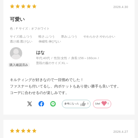
2026.4.30
可愛い
色：F
サイズ：オフホワイト
サイズ感
:ふつう
軽さ
:ふつう
厚み
:ふつう
やわらかさ
:やわらかい
透け感
:透けない
伸縮性
:伸びない
はな
年代:
40代
性別:
女性
身長:
156～160cm
普段の服のサイズ:
XL～
キルティングが好きなので一目惚めでした！
ファスナーも付いてるし、内ポケットもあり使い勝手も良いです。
コーデに合わせるのが楽しみです。
参考になった
0
Like!
0
2026.4.27