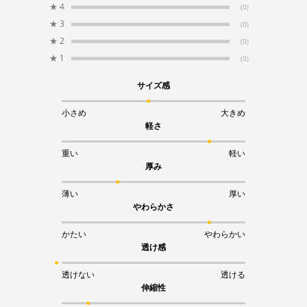
★
4
(0)
★
3
(0)
★
2
(0)
★
1
(0)
サイズ感
小さめ
大きめ
軽さ
重い
軽い
厚み
薄い
厚い
やわらかさ
かたい
やわらかい
透け感
透けない
透ける
伸縮性