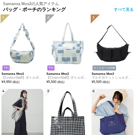
Samansa Mos2の人気アイテム
バッグ・ポーチのランキング
すべて見る
予約
予約
タイムセール対象
Samansa Mos2
Samansa Mos2
Samansa Mos2
【Cross×Staff】ボトルポケ付/ハーフムーンフリルbag
【Cross×Staff】ボトルポケ付/10ポケットトートbag
マルチポケットショルダーバッグ
¥
4,950
¥
5,500
¥
5,500
(税込)
(税込)
(税込)