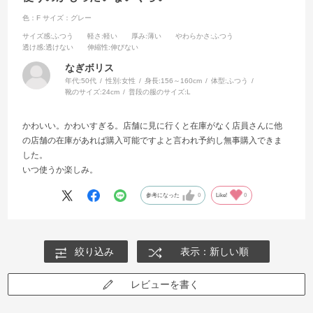
色：F
サイズ：グレー
サイズ感
:ふつう
軽さ
:軽い
厚み
:薄い
やわらかさ
:ふつう
透け感
:透けない
伸縮性
:伸びない
なぎボリス
年代:
50代
性別:
女性
身長:
156～160cm
体型:
ふつう
靴のサイズ:
24cm
普段の服のサイズ:
L
かわいい。かわいすぎる。店舗に見に行くと在庫がなく店員さんに他
の店舗の在庫があれば購入可能ですよと言われ予約し無事購入できま
した。
いつ使うか楽しみ。
参考になった
0
Like!
0
絞り込み
表示：新しい順
レビューを書く