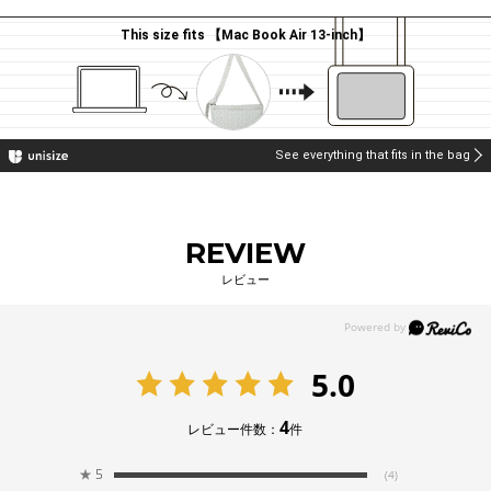
This size fits 【Mac Book Air 13-inch】
See everything that fits in the bag
REVIEW
レビュー
5.0
4
レビュー件数：
件
★
5
(4)