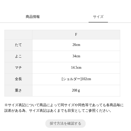
商品情報
サイズ
F
たて
26cm
よこ
34cm
マチ
14.5cm
全長
[ショルダー]102cm
重さ
208ｇ
※サイズ表記について商品によって同サイズや同色等であっても各商品毎に
誤差がある為、サイズ表記はあくまでも目安としてご参照ください。
採寸方法を確認する