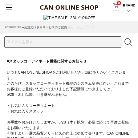
0
BRAND
カート
2026/07/29 ■【お知らせ】ヤマト運輸の配送遅延・停止について
2026/03/18 ■店舗受け取りサービスのご案内
■スタッフコーディネート機能に関するお知らせ
いつもCAN ONLINE SHOPをご利用いただき、誠にありがとうございま
す。
このたび、スタッフコーディネート機能のシステム変更に伴い、これまで
お客様にご登録いただいておりました下記情報につきましては、
5/28（木）以降、引き継がれません。
・お気に入りコーディネート
・お気に入りスタッフ
お手数をおかけいたしますが、5/28（木）以降、必要に応じて再度ご登録
をお願いいたします。
今後もより一層の品質とサービスの向上に努めて参ります。CAN ONLINE