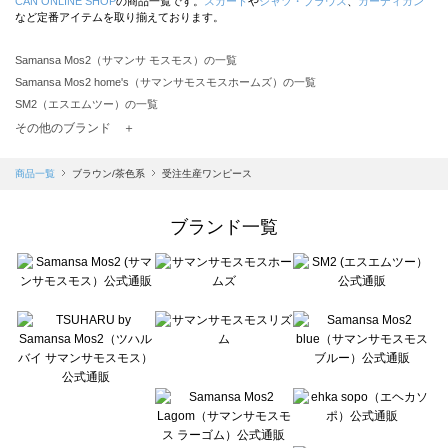
CAN ONLINE SHOP
の商品一覧です。
スカート
や
シャツ・ブラウス
、
カーディガン
など定番アイテムを取り揃えております。
Samansa Mos2（サマンサ モスモス）の一覧
Samansa Mos2 home's（サマンサモスモスホームズ）の一覧
SM2（エスエムツー）の一覧
TSUHARU by Samansa Mos2（ツハルバイサマンサモスモス）の一覧
その他のブランド ＋
sm2rhythm（サマンサモスモス リズム）の一覧
Samansa Mos2 blue（サマンサモスモス ブルー）の一覧
商品一覧
ブラウン/茶色系
受注生産ワンピース
Samansa Mos2 Lagom（サマンサモスモス ラーゴム）の一覧
ehka sopo（エヘカソポ）の一覧
ブランド一覧
sō4ū（ソウフォーユー）の一覧
Te chichi（テチチ）の一覧
Te chichi CLASSIC（テチチ クラシック）の一覧
Te chichi TERRASSE（テチチ テラス）の一覧
Lugnoncure（ルノンキュール）の一覧
BETTY'S BLUE（べティーズブルー）の一覧
Wpc.（ワールドパーティー）の一覧