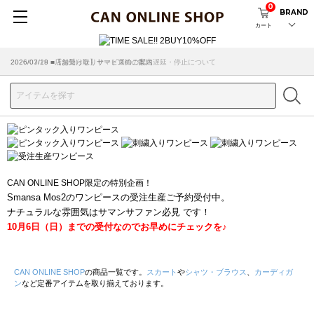
0
BRAND
カート
2026/07/29 ■【お知らせ】ヤマト運輸の配送遅延・停止について
2026/03/18 ■店舗受け取りサービスのご案内
CAN ONLINE SHOP限定の特別企画！
Smansa Mos2のワンピースの受注生産ご予約受付中。
ナチュラルな雰囲気はサマンサファン必見 です！
10月6日（日）までの受付なのでお早めにチェックを♪
CAN ONLINE SHOP
の商品一覧です。
スカート
や
シャツ・ブラウス
、
カーディガ
ン
など定番アイテムを取り揃えております。