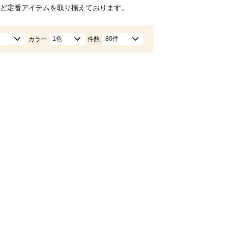
ど定番アイテムを取り揃えております。
1色
80件
カラー
件数