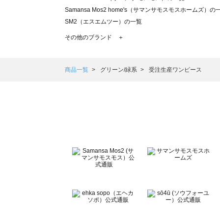
Samansa Mos2 home's（サマンサモスモスホームズ）の
SM2（エスエムツー）の一覧
TSUHARU by Samansa Mos2（ツハルバイサマンサモ
その他のブランド ＋
sm2rhythm（サマンサモスモス リズム）の一覧
Samansa Mos2 blue（サマンサモスモス ブルー）の一覧
Samansa Mos2 Lagom（サマンサモスモス ラーゴム）の
商品一覧
グリーン/緑系
受注生産ワンピース
ehka sopo（エヘカソポ）の一覧
sō4ū（ソウフォーユー）の一覧
Te chichi（テチチ）の一覧
Te chichi CLASSIC（テチチ クラシック）の一覧
Te chichi TERRASSE（テチチ テラス）の一覧
Lugnoncure（ルノンキュール）の一覧
BETTY'S BLUE（べティーズブルー）の一覧
Wpc.（ワールドパーティー）の一覧