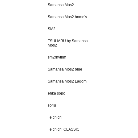
Samansa Mos2
Samansa Mos2 home's
SM2
TSUHARU by Samansa
Mos2
sm2rhythm
Samansa Mos2 blue
Samansa Mos2 Lagom
ehka sopo
sō4ū
Te chichi
Te chichi CLASSIC