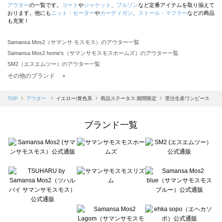
アウター
の一覧です。
コート
や
ジャケット
、
ブルゾン
など定番アイテムを取り揃えて
おります。他にも
ニット・セーター
や
カーディガン
、
ストール・マフラー
などの商品
も充実！
Samansa Mos2（サマンサ モスモス）のアウター一覧
Samansa Mos2 home's（サマンサモスモスホームズ）のアウター一覧
SM2（エスエムツー）のアウター一覧
TSUHARU by Samansa Mos2（ツハルバイサマンサモスモス）のアウター一覧
その他のブランド ＋
sm2rhythm（サマンサモスモス リズム）のアウター一覧
Samansa Mos2 blue（サマンサモスモス ブルー）のアウター一覧
TOP
アウター
イエロー/黄色系
商品ステータス:期間限定
受注生産ワンピース
Samansa Mos2 Lagom（サマンサモスモス ラーゴム）のアウター一覧
ehka sopo（エヘカソポ）のアウター一覧
ブランド一覧
sō4ū（ソウフォーユー）のアウター一覧
Te chichi（テチチ）のアウター一覧
Te chichi CLASSIC（テチチ クラシック）のアウター一覧
Te chichi TERRASSE（テチチ テラス）のアウター一覧
Lugnoncure（ルノンキュール）のアウター一覧
BETTY'S BLUE（べティーズブルー）のアウター一覧
Wpc.（ワールドパーティー）のアウター一覧