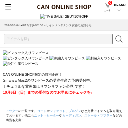
0
BRAND
カート
2026/08/04 ■8/13(木)AM2:00～サイトメンテナンス実施のお知らせ
CAN ONLINE SHOP限定の特別企画！
Smansa Mos2のワンピースの受注生産ご予約受付中。
ナチュラルな雰囲気はサマンサファン必見 です！
10月6日（日）までの受付なのでお早めにチェックを♪
アウター
の一覧です。
コート
や
ジャケット
、
ブルゾン
など定番アイテムを取り揃え
ております。他にも
ニット・セーター
や
カーディガン
、
ストール・マフラー
などの
商品も充実！