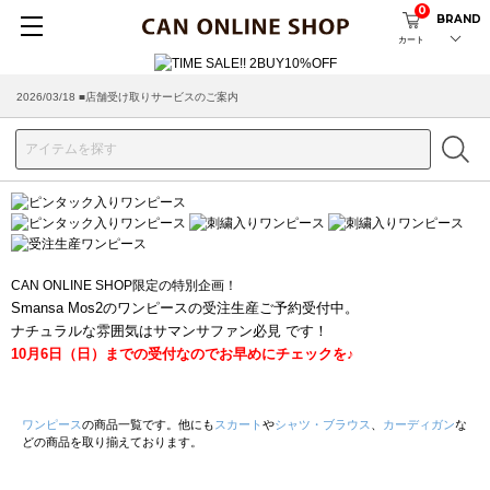
0
BRAND
カート
2026/03/18 ■店舗受け取りサービスのご案内
CAN ONLINE SHOP限定の特別企画！
Smansa Mos2のワンピースの受注生産ご予約受付中。
ナチュラルな雰囲気はサマンサファン必見 です！
10月6日（日）までの受付なのでお早めにチェックを♪
ワンピース
の商品一覧です。他にも
スカート
や
シャツ・ブラウス
、
カーディガン
な
どの商品を取り揃えております。