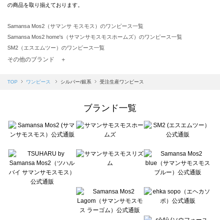
の商品を取り揃えております。
Samansa Mos2（サマンサ モスモス）のワンピース一覧
Samansa Mos2 home's（サマンサモスモスホームズ）のワンピース一覧
SM2（エスエムツー）のワンピース一覧
TSUHARU by Samansa Mos2（ツハルバイサマンサモスモス）のワンピース一覧
その他のブランド ＋
sm2rhythm（サマンサモスモス リズム）のワンピース一覧
Samansa Mos2 blue（サマンサモスモス ブルー）のワンピース一覧
TOP
ワンピース
シルバー/銀系
受注生産ワンピース
Samansa Mos2 Lagom（サマンサモスモス ラーゴム）のワンピース一覧
ehka sopo（エヘカソポ）のワンピース一覧
ブランド一覧
sō4ū（ソウフォーユー）のワンピース一覧
Te chichi（テチチ）のワンピース一覧
Te chichi CLASSIC（テチチ クラシック）のワンピース一覧
Te chichi TERRASSE（テチチ テラス）のワンピース一覧
Lugnoncure（ルノンキュール）のワンピース一覧
BETTY'S BLUE（べティーズブルー）のワンピース一覧
Wpc.（ワールドパーティー）のワンピース一覧