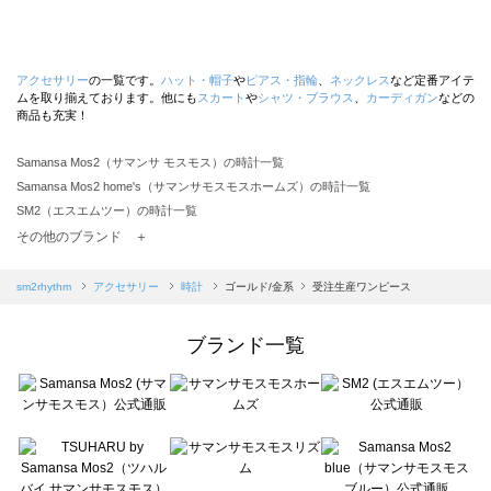
アクセサリー
の一覧です。
ハット・帽子
や
ピアス・指輪
、
ネックレス
など定番アイテ
ムを取り揃えております。他にも
スカート
や
シャツ・ブラウス
、
カーディガン
などの
商品も充実！
Samansa Mos2（サマンサ モスモス）の時計一覧
Samansa Mos2 home's（サマンサモスモスホームズ）の時計一覧
SM2（エスエムツー）の時計一覧
TSUHARU by Samansa Mos2（ツハルバイサマンサモスモス）の時計一覧
その他のブランド ＋
sm2rhythm（サマンサモスモス リズム）の時計一覧
Samansa Mos2 blue（サマンサモスモス ブルー）の時計一覧
sm2rhythm
アクセサリー
時計
ゴールド/金系
受注生産ワンピース
Samansa Mos2 Lagom（サマンサモスモス ラーゴム）の時計一覧
ehka sopo（エヘカソポ）の時計一覧
ブランド一覧
sō4ū（ソウフォーユー）の時計一覧
Te chichi（テチチ）の時計一覧
Te chichi CLASSIC（テチチ クラシック）の時計一覧
Te chichi TERRASSE（テチチ テラス）の時計一覧
Lugnoncure（ルノンキュール）の時計一覧
BETTY'S BLUE（べティーズブルー）の時計一覧