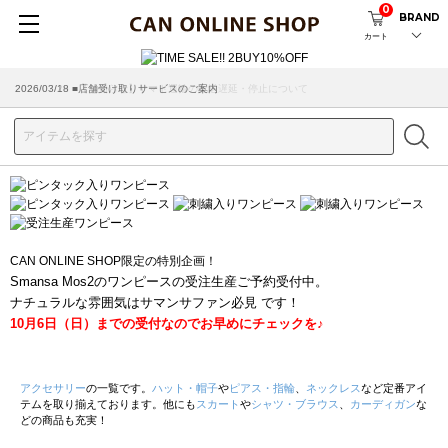
0
BRAND
カート
2026/07/29 ■【お知らせ】ヤマト運輸の配送遅延・停止について
2026/03/18 ■店舗受け取りサービスのご案内
CAN ONLINE SHOP限定の特別企画！
Smansa Mos2のワンピースの受注生産ご予約受付中。
ナチュラルな雰囲気はサマンサファン必見 です！
10月6日（日）までの受付なのでお早めにチェックを♪
アクセサリー
の一覧です。
ハット・帽子
や
ピアス・指輪
、
ネックレス
など定番アイ
テムを取り揃えております。他にも
スカート
や
シャツ・ブラウス
、
カーディガン
な
どの商品も充実！