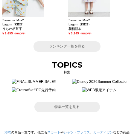
Samansa Mos2
Samansa Mos2
Lagom（KIDS）
Lagom（KIDS）
うちわ柄甚平
花柄浴衣
￥2,695
￥3,245
-50%OFF-
-50%OFF-
ランキング一覧を見る
TOPICS
特集
特集一覧を見る
浴衣
の商品一覧です。他にも
スカート
や
シャツ・ブラウス
、
カーディガン
などの商品