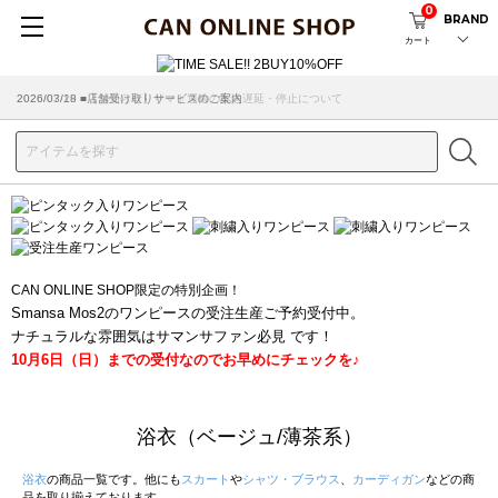
0
BRAND
カート
2026/07/29 ■【お知らせ】ヤマト運輸の配送遅延・停止について
2026/03/18 ■店舗受け取りサービスのご案内
CAN ONLINE SHOP限定の特別企画！
Smansa Mos2のワンピースの受注生産ご予約受付中。
ナチュラルな雰囲気はサマンサファン必見 です！
10月6日（日）までの受付なのでお早めにチェックを♪
浴衣（ベージュ/薄茶系）
浴衣
の商品一覧です。他にも
スカート
や
シャツ・ブラウス
、
カーディガン
などの商
品を取り揃えております。