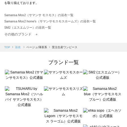
を取り揃えております。
Samansa Mos2（サマンサ モスモス）の浴衣一覧
Samansa Mos2 home's（サマンサモスモスホームズ）の浴衣一覧
SM2（エスエムツー）の浴衣一覧
TSUHARU by Samansa Mos2（ツハルバイサマンサモスモス）の浴衣一覧
その他のブランド ＋
sm2rhythm（サマンサモスモス リズム）の浴衣一覧
Samansa Mos2 blue（サマンサモスモス ブルー）の浴衣一覧
TOP
浴衣
ベージュ/薄茶系
受注生産ワンピース
Samansa Mos2 Lagom（サマンサモスモス ラーゴム）の浴衣一覧
ehka sopo（エヘカソポ）の浴衣一覧
ブランド一覧
sō4ū（ソウフォーユー）の浴衣一覧
Te chichi（テチチ）の浴衣一覧
Te chichi CLASSIC（テチチ クラシック）の浴衣一覧
Te chichi TERRASSE（テチチ テラス）の浴衣一覧
Lugnoncure（ルノンキュール）の浴衣一覧
BETTY'S BLUE（べティーズブルー）の浴衣一覧
Wpc.（ワールドパーティー）の浴衣一覧