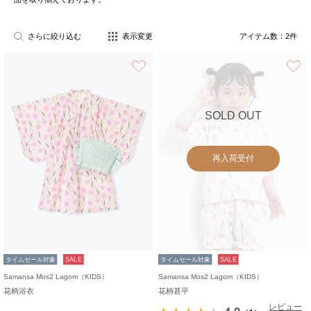
さらに絞り込む
表示変更
アイテム数：
2
件
お気に入り
SOLD OUT
再入荷受付
タイムセール対象
SALE
タイムセール対象
SALE
Samansa Mos2 Lagom（KIDS）
Samansa Mos2 Lagom（KIDS）
花柄浴衣
花柄甚平
レビュー