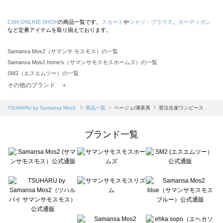
CAN ONLINE SHOP
の商品一覧です。
スカート
や
シャツ・ブラウス
、
カーディガン
など定番アイテムを取り揃えております。
Samansa Mos2（サマンサ モスモス）の一覧
Samansa Mos2 home's（サマンサモスモスホームズ）の一覧
SM2（エスエムツー）の一覧
TSUHARU by Samansa Mos2（ツハルバイサマンサモスモス）の一覧
その他のブランド ＋
sm2rhythm（サマンサモスモス リズム）の一覧
Samansa Mos2 blue（サマンサモスモス ブルー）の一覧
TSUHARU by Samansa Mos2
商品一覧
ベージュ/薄茶系
受注生産ワンピース
Samansa Mos2 Lagom（サマンサモスモス ラーゴム）の一覧
ehka sopo（エヘカソポ）の一覧
ブランド一覧
sō4ū（ソウフォーユー）の一覧
Te chichi（テチチ）の一覧
Te chichi CLASSIC（テチチ クラシック）の一覧
Te chichi TERRASSE（テチチ テラス）の一覧
Lugnoncure（ルノンキュール）の一覧
BETTY'S BLUE（べティーズブルー）の一覧
Wpc.（ワールドパーティー）の一覧