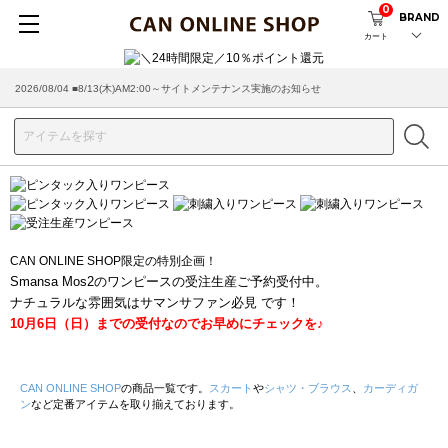
0
BRAND
カート
2026/08/04 ■8/13(木)AM2:00～サイトメンテナンス実施のお知らせ
CAN ONLINE SHOP限定の特別企画！
Smansa Mos2のワンピースの受注生産ご予約受付中。
ナチュラルな雰囲気はサマンサファン必見 です！
10月6日（日）までの受付なのでお早めにチェックを♪
CAN ONLINE SHOP
の商品一覧です。
スカート
や
シャツ・ブラウス
、
カーディガ
ン
など定番アイテムを取り揃えております。