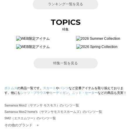
ランキング一覧を見る
TOPICS
特集
特集一覧を見る
ボトムス
の商品一覧です。
スカート
や
パンツ
など定番アイテムを取り揃えておりま
す。他にも
シャツ・ブラウス
や
カーディガン
、
ニット・セーター
などの商品も充実！
Samansa Mos2（サマンサ モスモス）のパンツ一覧
Samansa Mos2 home's（サマンサモスモスホームズ）のパンツ一覧
SM2（エスエムツー）のパンツ一覧
TSUHARU by Samansa Mos2（ツハルバイサマンサモスモス）のパンツ一覧
その他のブランド ＋
sm2rhythm（サマンサモスモス リズム）のパンツ一覧