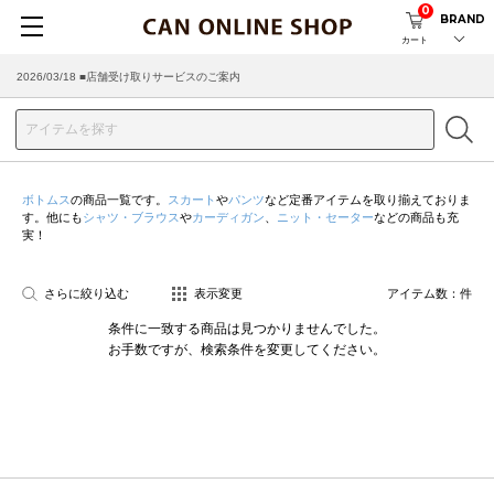
0
BRAND
カート
2026/03/18 ■店舗受け取りサービスのご案内
ボトムス
の商品一覧です。
スカート
や
パンツ
など定番アイテムを取り揃えておりま
す。他にも
シャツ・ブラウス
や
カーディガン
、
ニット・セーター
などの商品も充
実！
さらに絞り込む
表示変更
アイテム数：
件
条件に一致する商品は見つかりませんでした。
お手数ですが、検索条件を変更してください。