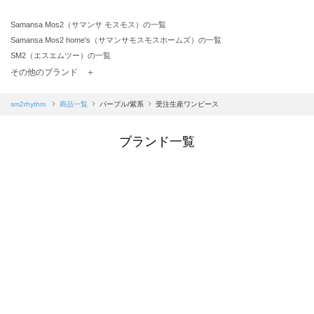
Samansa Mos2（サマンサ モスモス）の一覧
Samansa Mos2 home's（サマンサモスモスホームズ）の一覧
SM2（エスエムツー）の一覧
TSUHARU by Samansa Mos2（ツハルバイサマンサモスモス）の一覧
その他のブランド ＋
sm2rhythm（サマンサモスモス リズム）の一覧
Samansa Mos2 blue（サマンサモスモス ブルー）の一覧
sm2rhythm
商品一覧
パープル/紫系
受注生産ワンピース
Samansa Mos2 Lagom（サマンサモスモス ラーゴム）の一覧
ehka sopo（エヘカソポ）の一覧
ブランド一覧
sō4ū（ソウフォーユー）の一覧
Te chichi（テチチ）の一覧
Te chichi CLASSIC（テチチ クラシック）の一覧
Te chichi TERRASSE（テチチ テラス）の一覧
Lugnoncure（ルノンキュール）の一覧
BETTY'S BLUE（べティーズブルー）の一覧
Wpc.（ワールドパーティー）の一覧