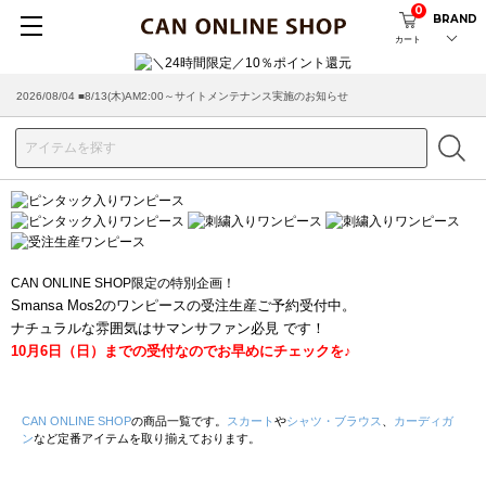
0
BRAND
カート
2026/08/04 ■8/13(木)AM2:00～サイトメンテナンス実施のお知らせ
CAN ONLINE SHOP限定の特別企画！
Smansa Mos2のワンピースの受注生産ご予約受付中。
ナチュラルな雰囲気はサマンサファン必見 です！
10月6日（日）までの受付なのでお早めにチェックを♪
CAN ONLINE SHOP
の商品一覧です。
スカート
や
シャツ・ブラウス
、
カーディガ
ン
など定番アイテムを取り揃えております。