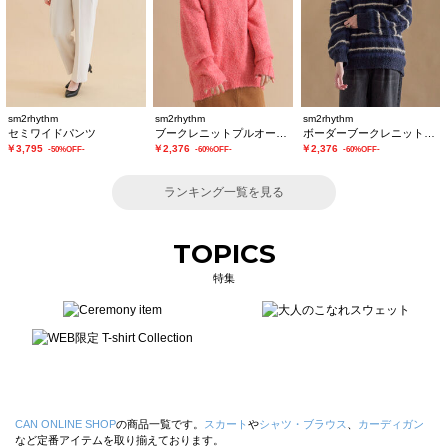
sm2rhythm
sm2rhythm
sm2rhythm
セミワイドパンツ
ブークレニットプルオーバー
ボーダーブークレニットプルオーバー
￥3,795
￥2,376
￥2,376
-50%OFF-
-60%OFF-
-60%OFF-
ランキング一覧を見る
TOPICS
特集
CAN ONLINE SHOP
の商品一覧です。
スカート
や
シャツ・ブラウス
、
カーディガン
など定番アイテムを取り揃えております。