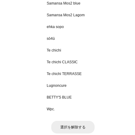
Samansa Mos2 blue
Samansa Mos2 Lagom
ehka sopo
sō4ū
Te chichi
Te chichi CLASSIC
Te chichi TERRASSE
Lugnoncure
BETTY'S BLUE
Wpc.
選択を解除する