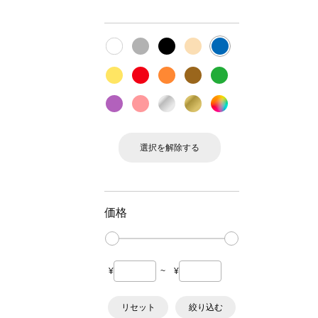
選択を解除する
価格
¥
~
¥
リセット
絞り込む