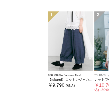
1
2
TSUHARU by Samansa Mos2
TSUHARU by
【tukuroi】コットンジャカード製品染め裾フリルパンツ《WEB限定》
カットワーク
￥9,790
￥10,7
(税込)
込)
-30%