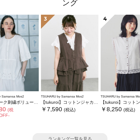
ング
3
4
 Samansa Mos2
TSUHARU by Samansa Mos2
TSUHARU by Samansa Mo
刺繍ボリューム袖ブラウス
【tukuroi】コットンジャカード製品染めベスト《WEB限定》
【tukuroi】コットンサテンバテ
80
￥7,590
￥8,250
(税
(税込)
(税込)
OFF-
ランキング一覧を見る