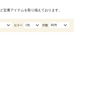
ど定番アイテムを取り揃えております。
1色
80件
カラー
件数