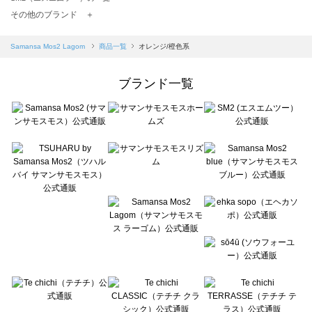
TSUHARU by Samansa Mos2（ツハルバイサマンサモスモス）の一覧
その他のブランド ＋
sm2rhythm（サマンサモスモス リズム）の一覧
Samansa Mos2 blue（サマンサモスモス ブルー）の一覧
Samansa Mos2 Lagom
商品一覧
オレンジ/橙色系
Samansa Mos2 Lagom（サマンサモスモス ラーゴム）の一覧
ehka sopo（エヘカソポ）の一覧
ブランド一覧
sō4ū（ソウフォーユー）の一覧
Te chichi（テチチ）の一覧
Te chichi CLASSIC（テチチ クラシック）の一覧
Te chichi TERRASSE（テチチ テラス）の一覧
Lugnoncure（ルノンキュール）の一覧
BETTY'S BLUE（べティーズブルー）の一覧
Wpc.（ワールドパーティー）の一覧