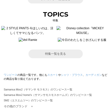
TOPICS
特集
特集一覧を見る
ワンピース
の商品一覧です。他にも
スカート
や
シャツ・ブラウス
、
カーディガン
など
の商品を取り揃えております。
Samansa Mos2（サマンサ モスモス）のワンピース一覧
Samansa Mos2 home's（サマンサモスモスホームズ）のワンピース一覧
SM2（エスエムツー）のワンピース一覧
TSUHARU by Samansa Mos2（ツハルバイサマンサモスモス）のワンピース一覧
その他のブランド ＋