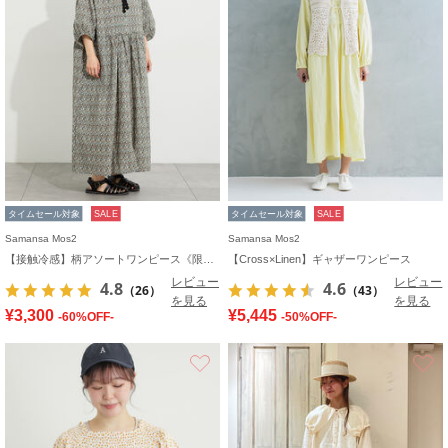
タイムセール対象
SALE
タイムセール対象
SALE
Samansa Mos2
Samansa Mos2
【接触冷感】柄アソートワンピース《限定カラーあり》
【Cross×Linen】ギャザーワンピース
レビュー
レビュー
4.8
4.6
（26）
（43）
を見る
を見る
¥3,300
¥5,445
-60%OFF-
-50%OFF-
お気に入り