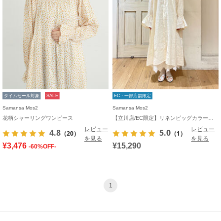
タイムセール対象
SALE
EC・一部店舗限定
Samansa Mos2
Samansa Mos2
花柄シャーリングワンピース
【立川店/EC限定】リネンビッグカラーワンピース
レビュー
レビュー
4.8
5.0
（20）
（1）
を見る
を見る
¥3,476
¥15,290
-60%OFF-
1