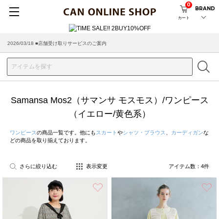
0
BRAND
カート
2026/03/18 ■店舗受け取りサービスのご案内
Samansa Mos2（サマンサ モスモス）/ワンピース
（イエロー/黄色系）
ワンピース
の商品一覧です。他にも
スカート
や
シャツ・ブラウス
、
カーディガン
な
どの商品を取り揃えております。
さらに絞り込む
表示変更
アイテム数：
4
件
お気に入り